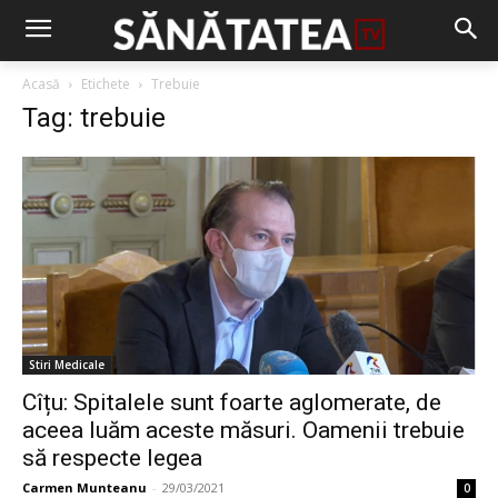
Acasă
Etichete
Trebuie
Tag: trebuie
Stiri Medicale
Cîțu: Spitalele sunt foarte aglomerate, de
aceea luăm aceste măsuri. Oamenii trebuie
să respecte legea
Carmen Munteanu
-
29/03/2021
0