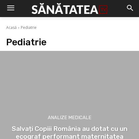
Acasă
Pediatrie
Pediatrie
ANALIZE MEDICALE
Salvați Copiii România au dotat cu un
ecograf performant maternitatea