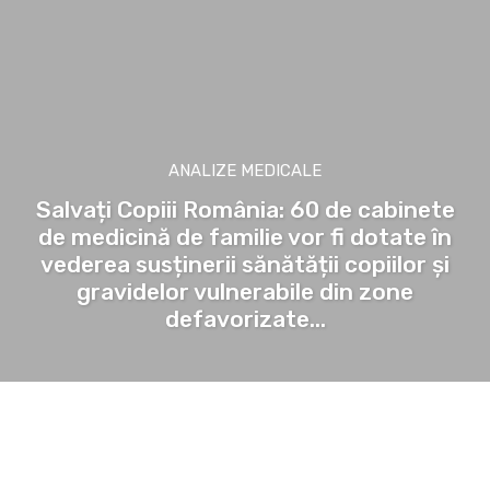
ANALIZE MEDICALE
Salvați Copiii România: 60 de cabinete
de medicină de familie vor fi dotate în
vederea susținerii sănătății copiilor și
gravidelor vulnerabile din zone
defavorizate...