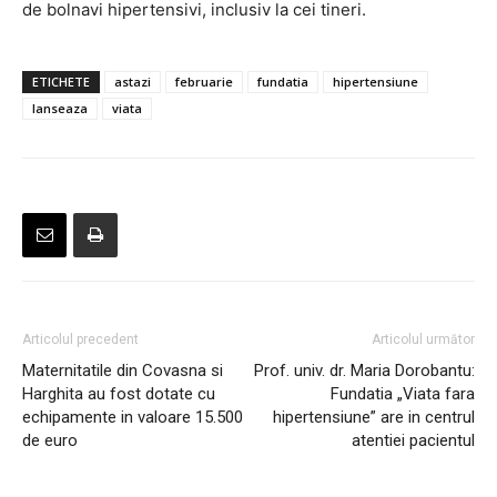
de bolnavi hipertensivi, inclusiv la cei tineri.
ETICHETE
astazi
februarie
fundatia
hipertensiune
lanseaza
viata
Articolul precedent
Articolul următor
Maternitatile din Covasna si
Prof. univ. dr. Maria Dorobantu:
Harghita au fost dotate cu
Fundatia „Viata fara
echipamente in valoare 15.500
hipertensiune” are in centrul
de euro
atentiei pacientul