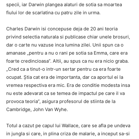
specii, iar Darwin plangea alaturi de sotia sa moartea
fiului lor de scarlatina cu patru zile in urma.
Charles Darwin isi concepuse deja de 20 ani teoria
privind selectia naturala si publicase chiar unele brosuri,
dar o carte nu vazuse inca lumina zilei. Unii spun ca o
amanase „pentru a nu o rani pe sotia sa Emma, care era
foarte credincioasa”. Altii, au spus ca nu era nicio graba.
„Cred ca a tinut-o intr-un sertar pentru ca era foarte
ocupat. Ştia cat era de importanta, dar ca aportul ei la
vremea respectiva era mic. Era de conditie modesta insa
nu este adevarat ca se temea de impactul pe care il va
provoca teoria”, asigura profesorul de stiinta de la
Cambridge, John Van Wyhe.
Totul a cazut pe capul lui Wallace, care se afla pe undeva
in jungla si care, in plina criza de malarie, a inceput sa-si