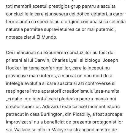
toti membrii acestui prestigios grup pentru a asculta
concluziile la care ajunsesera cei doi cercetatori, a caror
teorie arata ca speciile au o origine comuna si ca selectia
naturala permitea supravietuirea celor mai puternici,
noteaza ziarul El Mundo.
Cei insarcinati cu expunerea concluziilor au fost doi
prieteni ai lui Darwin, Charles Lyell si biologul Joseph
Hooker iar tema conferintei lor, care la inceput nu
provocase mare interes, a marcat un nou mod de a
intelege evolutia si care suscita si azi controverse si
respingere intre aparatorii creationismului,asa-numita
„creatie inteligenta” care pledeaza pentru mana unui
creator superior. Adevarul este ca acel moment istoric
petrecut in casa Burlington, din Picadilly, a fost aproape
improvizat si nu a beneficiat de prezenta protagonistilor
sai. Wallace se afla in Malayezia strangand mostre de