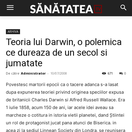
ARHIVA
Teoria lui Darwin, o polemica
ce dureaza de un secol si
jumatate
De către
Administrator
-
10/07/2008
671
0
Povestesc martorii epocii ca o tacere adanca s-a lasat
dupa expunerea teoriei privind originea speciilor expusa
de britanicii Charles Darwin si Alfred Russell Wallace. Era
1 iulie 1858, acum 150 de ani, iar acele idei aveau sa
marcheze o cotitura in istoria vietii planetei, dand Ştiintei
un rol de protagonist jucat pana atunci de Biserica. in
acea zi la sediul Linnean Society din Londra, se reunisera