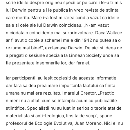
scrie ideile despre originea speciilor pe care i le-a trimis
lui Darwin pentru a i le publica in vreo revista de stiinta
care merita. Mare i-a fost mirarea cand a vazut ca ideile
sale si cele ale lui Darwin coincideau. „N-am vazut
niciodata o coincidenta mai surprinzatoare. Daca Wallace
ar fi avut o copie a schemei mele din 1942 nu putea sa o
rezume mai bine!”, exclamase Darwin. De aici si ideea de
a pregati o sesiune speciala la Linnean Society unde sa
fie prezentate insemnarile lor, dar fara ei.
Iar participantii au iesit coplesiti de aceasta informatie,
dar fara sa dea prea mare importanta faptului ca fiinta
umana nu mai era rezultatul marelui Creator. „Practic
nimeni nu a aflat, cum se intampla acum cu publicatiile
stiintifice. Specialistii nu au luat in serios o teorie atat de
materialista si anti-teologica, lipsita de scop”, spune
profesorul de Ecologie Evolutiva, Juan Moreno. Nici el nu