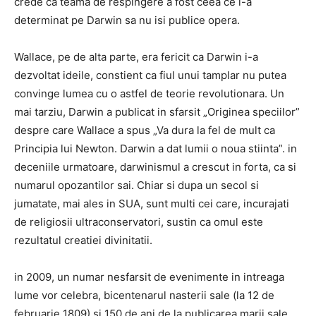
crede ca teama de respingere a fost ceea ce l-a
determinat pe Darwin sa nu isi publice opera.
Wallace, pe de alta parte, era fericit ca Darwin i-a
dezvoltat ideile, constient ca fiul unui tamplar nu putea
convinge lumea cu o astfel de teorie revolutionara. Un
mai tarziu, Darwin a publicat in sfarsit „Originea speciilor”
despre care Wallace a spus „Va dura la fel de mult ca
Principia lui Newton. Darwin a dat lumii o noua stiinta”. in
deceniile urmatoare, darwinismul a crescut in forta, ca si
numarul opozantilor sai. Chiar si dupa un secol si
jumatate, mai ales in SUA, sunt multi cei care, incurajati
de religiosii ultraconservatori, sustin ca omul este
rezultatul creatiei divinitatii.
in 2009, un numar nesfarsit de evenimente in intreaga
lume vor celebra, bicentenarul nasterii sale (la 12 de
februarie 1809) si 150 de ani de la publicarea marii sale