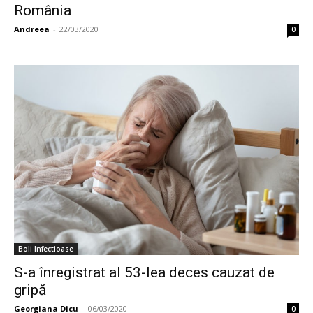
România
Andreea
-
22/03/2020
0
Boli Infectioase
S-a înregistrat al 53-lea deces cauzat de
gripă
Georgiana Dicu
-
06/03/2020
0