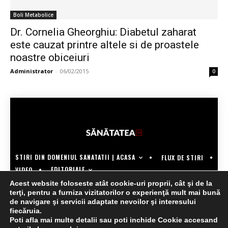
Boli Metabolice
Dr. Cornelia Gheorghiu: Diabetul zaharat
este cauzat printre altele si de proastele
noastre obiceiuri
Administrator
-
06/02/2015
0
STIRI DIN DOMENIUL SANATATII | ACASA
FLUX DE STIRI
EDITORIALE
VIDEO
Acest website foloseste atât cookie-uri proprii, cât şi de la
COPYRIGHT @SANATATEATV | MADE BY WECREATE.TECH
terţi, pentru a furniza vizitatorilor o experienţă mult mai bună
de navigare şi servicii adaptate nevoilor şi interesului
fiecăruia.
Poti afla mai multe detalii sau poti inchide Cookie accesand