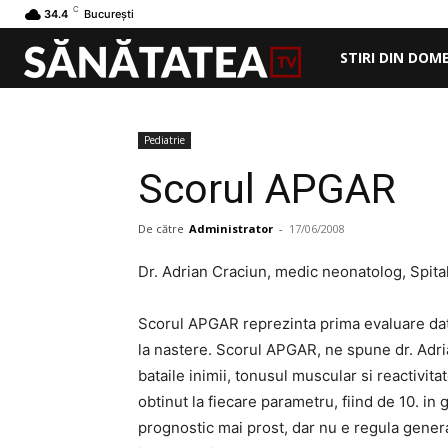
C
34.4
București
STIRI DIN DOM
Pediatrie
Scorul APGAR
De către
Administrator
-
17/06/2008
Dr. Adrian Craciun, medic neonatolog, Spita
Scorul APGAR reprezinta prima evaluare data 
la nastere. Scorul APGAR, ne spune dr. Adria
bataile inimii, tonusul muscular si reactivit
obtinut la fiecare parametru, fiind de 10. 
prognostic mai prost, dar nu e regula genera