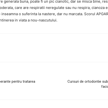
 generala buna, poate fi un pic cianotic, dar se misca bine, re
rata, care are respiratii neregulate sau nu respira, cianoza e
re inseamna o suferinta la nastere, dar nu marcata. Scorul APG
tinerea in viata a nou-nascutului.
erante pentru tratarea
Cursuri de ortodontie sub 
faci