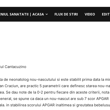
ENIUL SANATATII | ACASA
FLUX DE STIRI
VIDEO
EDIT
lul Cantacuzino
de neonatolog nou-nascutului si este stabilit prima data la min
n Craciun, are practic 5 parametrii care definesc starea nou-nas
atea. Se dau note de la 0-2 pentru fiecare din aceste criterii, n
in general, se spune ca daca un nou-nascut are sub 7 scor APGAR
la. in stabilirea scorului APGAR inaltimea si greutatea bebelus