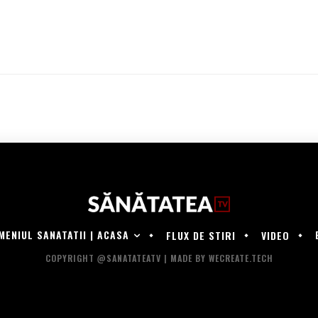
MENIUL SANATATII | ACASA
FLUX DE STIRI
VIDEO
COPYRIGHT @SANATATEATV | MADE BY WECREATE.TECH