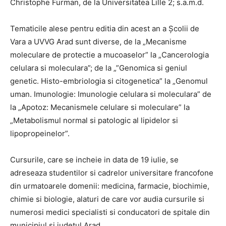
Christophe Furman, de la Universitatea Lille 2; s.a.m.d.
Tematicile alese pentru editia din acest an a Şcolii de
Vara a UVVG Arad sunt diverse, de la „Mecanisme
moleculare de protectie a mucoaselor” la „Cancerologia
celulara si moleculara”; de la „”Genomica si geniul
genetic. Histo-embriologia si citogenetica” la „Genomul
uman. Imunologie: Imunologie celulara si moleculara” de
la „Apotoz: Mecanismele celulare si moleculare” la
„Metabolismul normal si patologic al lipidelor si
lipopropeinelor”.
Cursurile, care se incheie in data de 19 iulie, se
adreseaza studentilor si cadrelor universitare francofone
din urmatoarele domenii: medicina, farmacie, biochimie,
chimie si biologie, alaturi de care vor audia cursurile si
numerosi medici specialisti si conducatori de spitale din
municipiul si judetul Arad.