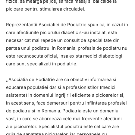
fizice, sa mearga pe jos, sa faca masaj si bai calde la
picioare pentru stimularea circulatiei.
Reprezentantii Asociatiei de Podiatrie spun ca, in cazul in
care afectiunile piciorului diabetic s-au instalat, este
necesar cat mai repede un consult de specialitate din
partea unui podiatru. in Romania, profesia de podiatru nu
este recunoscuta oficial, insa exista medici diabetologi
care sunt specializati in podiatrie.
,,Asociatia de Podiatrie are ca obiectiv informarea si
educarea populatiei dar si a profesionistilor (medici,
asistente) in domeniul ingrijirii eficiente a picioarelor si,
in acest sens, face demersuri pentru infiintarea profesiei
de podiatru si in Romania. Podiatria este un domeniu
vast, in care se abordeaza cele mai frecvente afectiuni
ale picioarelor. Specialistul podiatru este cel care are
grija de sanatatea picioarelor, iar persoanele cu