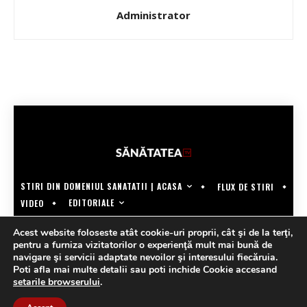
Administrator
STIRI DIN DOMENIUL SANATATII | ACASA
FLUX DE STIRI
EDITORIALE
VIDEO
COPYRIGHT @SANATATEATV | MADE BY WECREATE.TECH
Acest website foloseste atât cookie-uri proprii, cât şi de la terţi,
pentru a furniza vizitatorilor o experienţă mult mai bună de
navigare şi servicii adaptate nevoilor şi interesului fiecăruia.
Poti afla mai multe detalii sau poti inchide Cookie accesand
setarile browserului
.