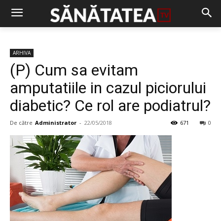
ARHIVA
(P) Cum sa evitam
amputatiile in cazul piciorului
diabetic? Ce rol are podiatrul?
De către
Administrator
-
22/05/2018
671
0