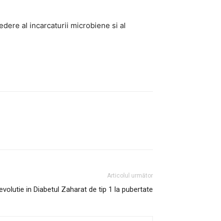
edere al incarcaturii microbiene si al
Articolul următor
 evolutie in Diabetul Zaharat de tip 1 la pubertate