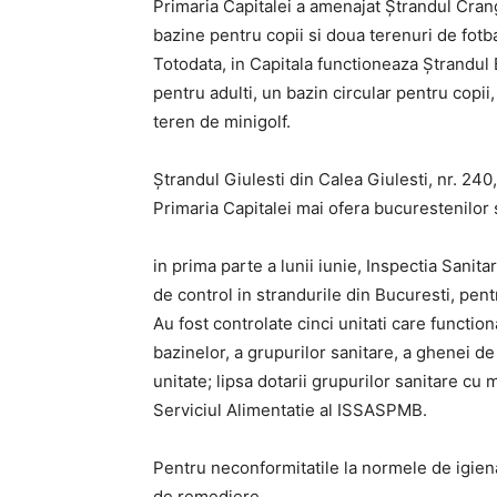
Primaria Capitalei a amenajat Ştrandul Cranga
bazine pentru copii si doua terenuri de fotba
Totodata, in Capitala functioneaza Ştrandul B
pentru adulti, un bazin circular pentru copi
teren de minigolf.
Ştrandul Giulesti din Calea Giulesti, nr. 240
Primaria Capitalei mai ofera bucurestenilor s
in prima parte a lunii iunie, Inspectia Sani
de control in strandurile din Bucuresti, pentr
Au fost controlate cinci unitati care functio
bazinelor, a grupurilor sanitare, a ghenei de
unitate; lipsa dotarii grupurilor sanitare cu
Serviciul Alimentatie al ISSASPMB.
Pentru neconformitatile la normele de igiena
de remediere.