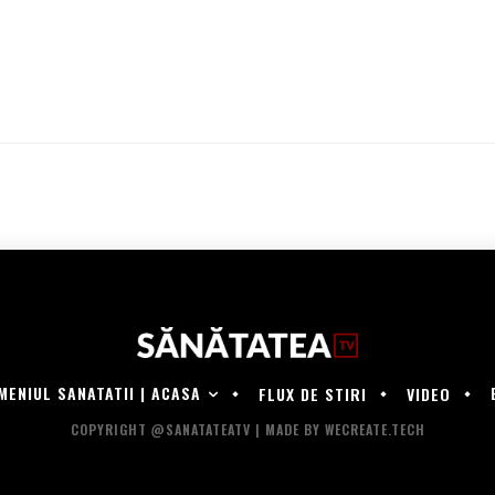
MENIUL SANATATII | ACASA
FLUX DE STIRI
VIDEO
COPYRIGHT @SANATATEATV | MADE BY WECREATE.TECH