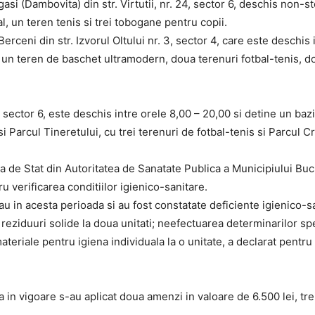
si (Dambovita) din str. Virtutii, nr. 24, sector 6, deschis non-st
l, un teren tenis si trei tobogane pentru copii.
erceni din str. Izvorul Oltului nr. 3, sector 4, care este deschis 
i, un teren de baschet ultramodern, doua terenuri fotbal-tenis, 
, sector 6, este deschis intre orele 8,00 – 20,00 si detine un bazi
i Parcul Tineretului, cu trei terenuri de fotbal-tenis si Parcul C
tara de Stat din Autoritatea de Sanatate Publica a Municipiului B
u verificarea conditiilor igienico-sanitare.
nau in acesta perioada si au fost constatate deficiente igienico-
 reziduuri solide la doua unitati; neefectuarea determinarilor spe
 materiale pentru igiena individuala la o unitate, a declarat pen
 in vigoare s-au aplicat doua amenzi in valoare de 6.500 lei, tr