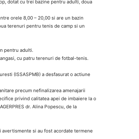
op, dotat cu trei bazine pentru adulti, doua
intre orele 8,00 – 20,00 si are un bazin
doua terenuri pentru tenis de camp si un
n pentru adulti.
rangasi, cu patru terenuri de fotbal-tenis.
ucuresti (ISSASPMB) a desfasurat o actiune
sanitare precum nefinalizarea amenajarii
cifice privind calitatea apei de imbaiere la o
tru AGERPRES dr. Alina Popescu, de la
ei avertismente si au fost acordate termene