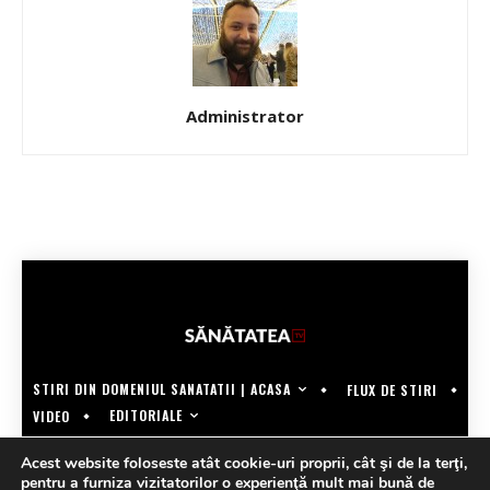
Administrator
STIRI DIN DOMENIUL SANATATII | ACASA
FLUX DE STIRI
EDITORIALE
VIDEO
COPYRIGHT @SANATATEATV | MADE BY WECREATE.TECH
Acest website foloseste atât cookie-uri proprii, cât şi de la terţi,
pentru a furniza vizitatorilor o experienţă mult mai bună de