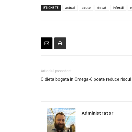
ETICHETE
actual
acute
decat
infectii
Articolul precedent
O dieta bogata in Omega-6 poate reduce riscul ap
Administrator