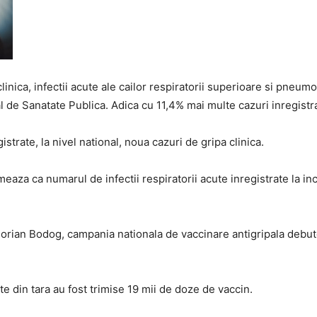
linica, infectii acute ale cailor respiratorii superioare si pneumon
nal de Sanatate Publica. Adica cu 11,4% mai multe cazuri inregistr
strate, la nivel national, noua cazuri de gripa clinica.
meaza ca numarul de infectii respiratorii acute inregistrate la i
. Florian Bodog, campania nationala de vaccinare antigripala debut
te din tara au fost trimise 19 mii de doze de vaccin.