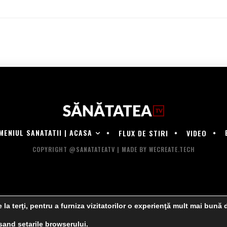
MENIUL SANATATII | ACASA
FLUX DE STIRI
VIDEO
COPYRIGHT @SANATATEATV | MADE BY WECREATE.TECH
 la terţi, pentru a furniza vizitatorilor o experienţă mult mai bună 
cesand
setarile browserului
.