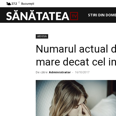
C
27.2
București
STIRI DIN DOM
ARHIVA
Numarul actual de
mare decat cel in
De către
Administrator
-
16/10/2017