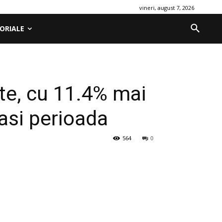
vineri, august 7, 2026
ORIALE
ute, cu 11.4% mai
easi perioada
564
0