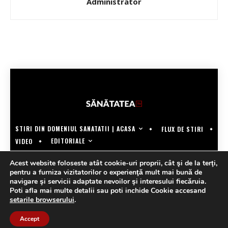
Administrator
STIRI DIN DOMENIUL SANATATII | ACASA
FLUX DE STIRI
EDITORIALE
VIDEO
COPYRIGHT @SANATATEATV | MADE BY WECREATE.TECH
Acest website foloseste atât cookie-uri proprii, cât şi de la terţi,
pentru a furniza vizitatorilor o experienţă mult mai bună de
navigare şi servicii adaptate nevoilor şi interesului fiecăruia.
Poti afla mai multe detalii sau poti inchide Cookie accesand
setarile browserului
.
Accept