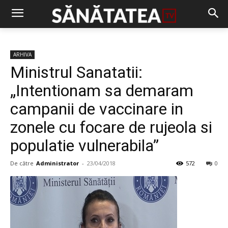
ARHIVA
Ministrul Sanatatii:
„Intentionam sa demaram
campanii de vaccinare in
zonele cu focare de rujeola si
populatie vulnerabila”
De către
Administrator
-
23/04/2018
572
0