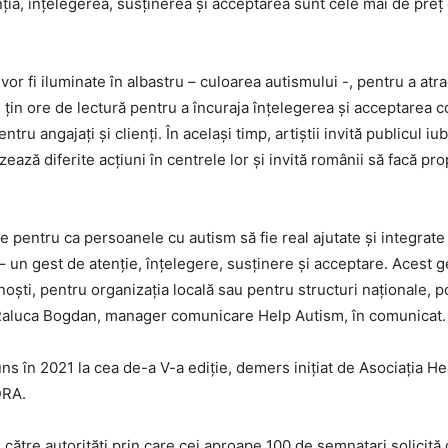
a, înțelegerea, susținerea și acceptarea sunt cele mai de preț 
 vor fi iluminate în albastru – culoarea autismului -, pentru a atr
 țin ore de lectură pentru a încuraja înțelegerea și acceptarea c
ntru angajați și clienți. În același timp, artiștii invită publicul i
ază diferite acțiuni în centrele lor și invită românii să facă prop
le pentru ca persoanele cu autism să fie real ajutate și integrat
 un gest de atenție, înțelegere, susținere și acceptare. Acest g
noști, pentru organizația locală sau pentru structuri naționale, p
t Raluca Bogdan, manager comunicare Help Autism, în comunicat.
uns în 2021 la cea de-a V-a ediție, demers inițiat de Asociația H
DRA.
către autorități prin care cei aproape 100 de semnatari solicită 