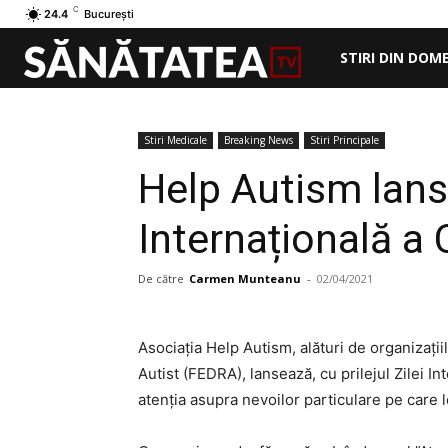
C
24.4
București
STIRI DIN DOM
Stiri Medicale
Breaking News
Stiri Principale
Help Autism lans
Internațională a 
De către
Carmen Munteanu
-
02/04/2021
Asociația Help Autism, alături de organizați
Autist (FEDRA), lansează, cu prilejul Zilei 
atenția asupra nevoilor particulare pe care