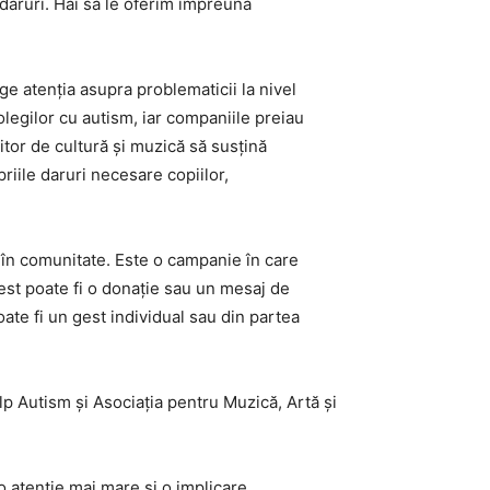
daruri. Hai să le oferim împreună
age atenția asupra problematicii la nivel
olegilor cu autism, iar companiile preiau
ubitor de cultură și muzică să susțină
riile daruri necesare copiilor,
e în comunitate. Este o campanie în care
est poate fi o donație sau un mesaj de
oate fi un gest individual sau din partea
elp Autism și Asociația pentru Muzică, Artă și
o atenție mai mare și o implicare