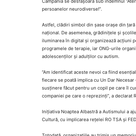
Campania se desfășoară sub îndemnul ”Atenți
persoanelor neurodiverse!”.
Astfel, clădiri simbol din șase orașe din țară
național. De asemenea, grădinițele și școlile
iluminarea în digital și organizează acțiuni pe
programele de terapie, iar ONG-urile organize
adolescenților și adulților cu autism.
”Am identificat aceste nevoi ca fiind esenția
fiecare se poată implica cu Un Dar Necesar –
susținere făcut pentru un copil pe care îl cu
companiei pe care o reprezinți”, a declara
Inițiativa Noaptea Albastră a Autismului a aj
Cultură, cu implicarea rețelei RO TSA și FE
Totodată, organizațiile au trimis un memoriu 