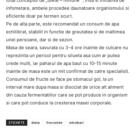
total conceptul de „diete – minune” , insa si initiativa de
infometare, ambele procedee daunatoare organismului si
eficiente doar pe termen scurt.
Pe de alta parte, este recomandat un consum de apa
echilibrat, stabilit in functie de greutatea si de inaltimea
unei persoane, dar si de sezon.
Masa de seara, savurata cu 3-4 ore inainte de culcare nu
reprezinta un pericol pentru silueta asa cum ar putea
crede multi, iar paharul de apa baut cu 10-15 minute
inainte de masa este un mit confirmat de catre specialisti.
Consumul de fructe se face pe stomacul gol, la un
interval mare dupa masa si disociat de orice alt aliment
din cauza fermentatiilor care se pot produce in organism
si care pot conduce la cresterea masei corporale.
ETICHETE
dieta
frecvente
intrebari