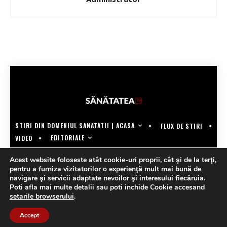
STIRI DIN DOMENIUL SANATATII | ACASA
FLUX DE STIRI
EDITORIALE
VIDEO
COPYRIGHT @SANATATEATV | MADE BY WECREATE.TECH
Acest website foloseste atât cookie-uri proprii, cât şi de la terţi,
pentru a furniza vizitatorilor o experienţă mult mai bună de
navigare şi servicii adaptate nevoilor şi interesului fiecăruia.
Poti afla mai multe detalii sau poti inchide Cookie accesand
setarile browserului
.
Accept