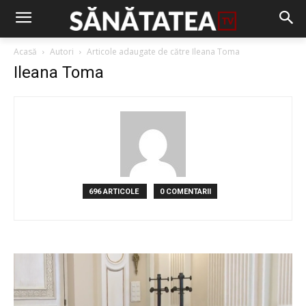
Acasă
Autori
Articole adaugate de către Ileana Toma
Ileana Toma
696 ARTICOLE
0 COMENTARII