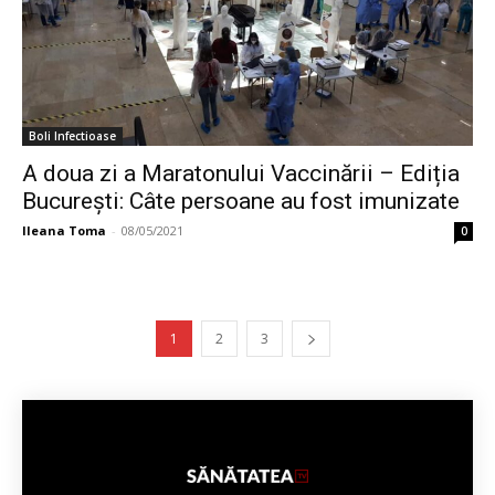
Boli Infectioase
A doua zi a Maratonului Vaccinării – Ediția
București: Câte persoane au fost imunizate
Ileana Toma
-
08/05/2021
0
1
2
3