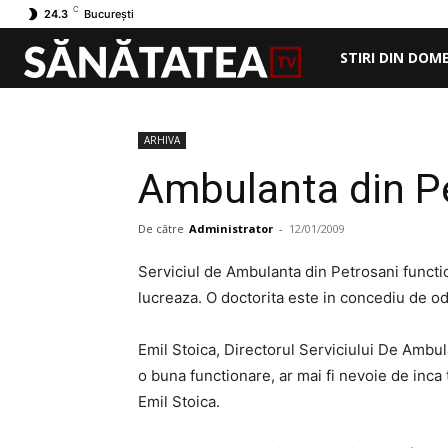
C
24.3
București
STIRI DIN DOM
ARHIVA
Ambulanta din Pe
De către
Administrator
-
12/01/2009
Serviciul de Ambulanta din Petrosani functi
lucreaza. O doctorita este in concediu de odih
Emil Stoica, Directorul Serviciului De Ambu
o buna functionare, ar mai fi nevoie de inca 
Emil Stoica.