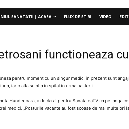
ENIUL SANATATII | ACASA
FLUX DE STIRI
VIDEO
EDIT
trosani functioneaza cu
oneza pentru moment cu un singur medic. in prezent sunt angajat
na, iar o alta se afla in spital in urma nasterii.
lanta Hundedoara, a declarat pentru SanatateaTV ca pe langa cel
trei medici. „Posturile vacante au fost scoase de mai multe ori l