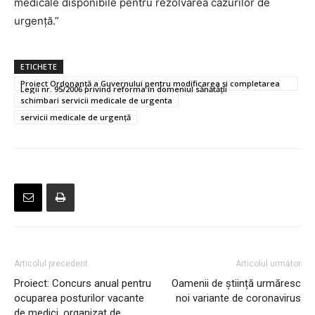
medicale disponibile pentru rezolvarea cazurilor de
urgenţă.”
ETICHETE
Proiect Ordonanță a Guvernului pentru modificarea și completarea
Legii nr. 95/2006 privind reforma în domeniul sănătății
schimbari servicii medicale de urgenta
servicii medicale de urgență
Articolul precedent
Articolul următor
Proiect: Concurs anual pentru
Oamenii de știință urmăresc
ocuparea posturilor vacante
noi variante de coronavirus
de medici, organizat de