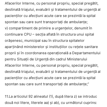
Afacerilor Interne, cu personal propriu, special pregătit,
destinată triajului, evaluării şi tratamentului de urgenţă al
pacienţilor cu afecţiuni acute care se prezintă la spital
spontan sau care sunt transportaţi de ambulanţe;
v) compartiment de primire a urgenţelor, denumit în
continuare CPU – secţia aflată în structura unui spital
orăşenesc, municipal sau în structura spitalelor
aparţinând ministerelor şi instituţiilor cu reţele sanitare
proprii și în coordonarea operațională a Departamentului
pentru Situații de Urgență din cadrul Ministerului
Afacerilor Interne, cu personal propriu, special pregătit,
destinată triajului, evaluării şi tratamentului de urgenţă al
pacienţilor cu afecţiuni acute care se prezintă la spital
spontan sau care sunt transportaţi de ambulanţe;”
11.La articolul 92 alineatul (1), după litera z) se introduc
două noi litere, literele aa) și ab), cu următorul cuprins: