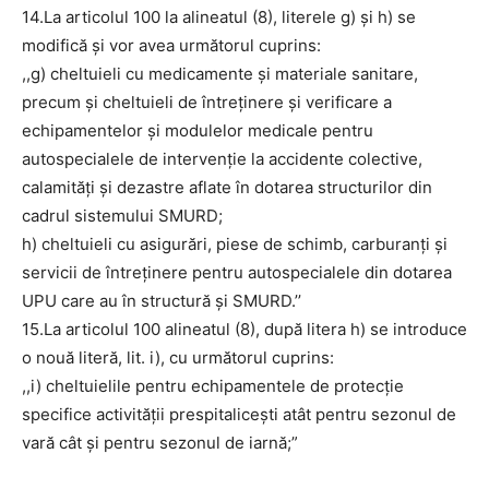
14.La articolul 100 la alineatul (8), literele g) și h) se
modifică și vor avea următorul cuprins:
,,g) cheltuieli cu medicamente şi materiale sanitare,
precum și cheltuieli de întreținere și verificare a
echipamentelor și modulelor medicale pentru
autospecialele de intervenție la accidente colective,
calamități și dezastre aflate în dotarea structurilor din
cadrul sistemului SMURD;
h) cheltuieli cu asigurări, piese de schimb, carburanţi și
servicii de întreţinere pentru autospecialele din dotarea
UPU care au în structură şi SMURD.’’
15.La articolul 100 alineatul (8), după litera h) se introduce
o nouă literă, lit. i), cu următorul cuprins:
,,i) cheltuielile pentru echipamentele de protecție
specifice activității prespitalicești atât pentru sezonul de
vară cât și pentru sezonul de iarnă;”