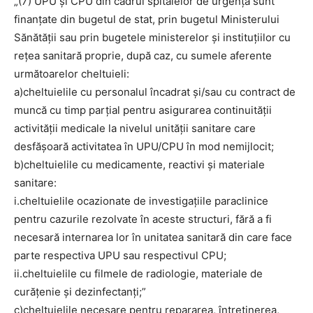
„(7) UPU şi CPU din cadrul spitalelor de urgență sunt
finanţate din bugetul de stat, prin bugetul Ministerului
Sănătăţii sau prin bugetele ministerelor şi instituţiilor cu
reţea sanitară proprie, după caz, cu sumele aferente
următoarelor cheltuieli:
a)cheltuielile cu personalul încadrat și/sau cu contract de
muncă cu timp parțial pentru asigurarea continuității
activității medicale la nivelul unității sanitare care
desfășoară activitatea în UPU/CPU în mod nemijlocit;
b)cheltuielile cu medicamente, reactivi şi materiale
sanitare:
i.cheltuielile ocazionate de investigaţiile paraclinice
pentru cazurile rezolvate în aceste structuri, fără a fi
necesară internarea lor în unitatea sanitară din care face
parte respectiva UPU sau respectivul CPU;
ii.cheltuielile cu filmele de radiologie, materiale de
curățenie şi dezinfectanţi;”
c)cheltuielile necesare pentru repararea, întreţinerea,