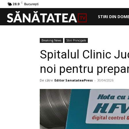
C
28.9
București
STIRI DIN DOM
Breaking News
Stiri Principale
Spitalul Clinic 
noi pentru prepa
De către
Editor SanatateaPress
-
30/04/2026