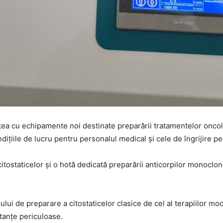
atea cu echipamente noi destinate preparării tratamentelor oncol
ițiile de lucru pentru personalul medical și cele de îngrijire pe
citostaticelor și o hotă dedicată preparării anticorpilor monoclona
ui de preparare a citostaticelor clasice de cel al terapiilor mo
tanțe periculoase.