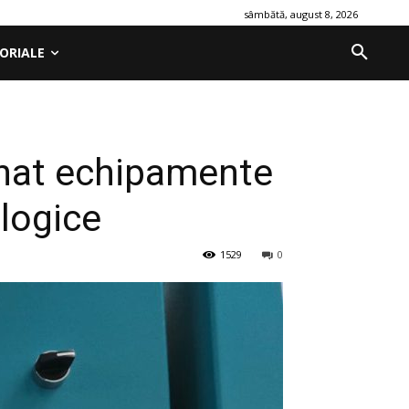
sâmbătă, august 8, 2026
ORIALE
ionat echipamente
logice
1529
0