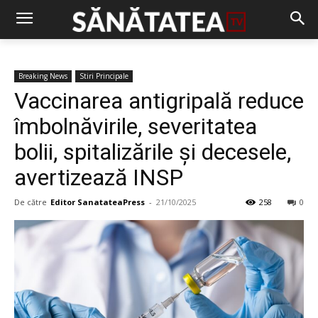
Breaking News
Stiri Principale
Vaccinarea antigripală reduce
îmbolnăvirile, severitatea
bolii, spitalizările și decesele,
avertizează INSP
De către
Editor SanatateaPress
-
21/10/2025
258
0