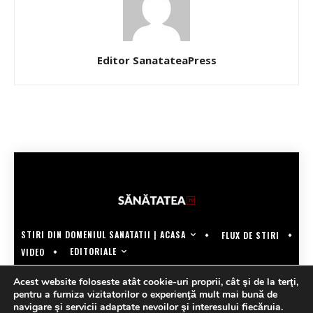
Editor SanatateaPress
STIRI DIN DOMENIUL SANATATII | ACASA
FLUX DE STIRI
EDITORIALE
VIDEO
COPYRIGHT @SANATATEATV | MADE BY WECREATE.TECH
Acest website foloseste atât cookie-uri proprii, cât şi de la terţi,
pentru a furniza vizitatorilor o experienţă mult mai bună de
navigare şi servicii adaptate nevoilor şi interesului fiecăruia.