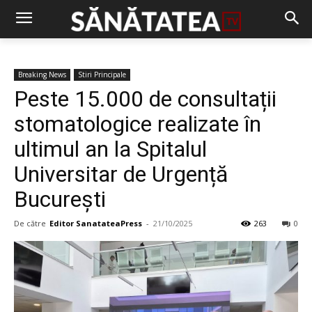
Breaking News
Stiri Principale
Peste 15.000 de consultații
stomatologice realizate în
ultimul an la Spitalul
Universitar de Urgență
București
De către
Editor SanatateaPress
-
21/10/2025
263
0