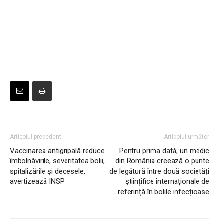
Articolul precedent
Articolul următor
Vaccinarea antigripală reduce
Pentru prima dată, un medic
îmbolnăvirile, severitatea bolii,
din România creează o punte
spitalizările și decesele,
de legătură între două societăți
avertizează INSP
științifice internaționale de
referință în bolile infecțioase