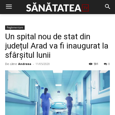
Reglementare
Un spital nou de stat din
județul Arad va fi inaugurat la
sfârșitul lunii
De către
Andreea
-
11/05/2020
591
0