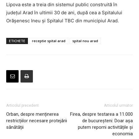
Lipova este a treia din sistemul public construită în
judeţul Arad în ultimii 30 de ani, după cea a Spitalului
Orăşenesc Ineu şi Spitalul TBC din municipiul Arad.
ETICHETE
receptie spital arad
spital nou arad
Articolul precedent
Articolul următor
Orban, despre menținerea
Firea, despre testarea a 11.000
restricțiilor necesare protejării
de bucureșteni: Doar așa
sănătății
putem reporni activitățile și
economia