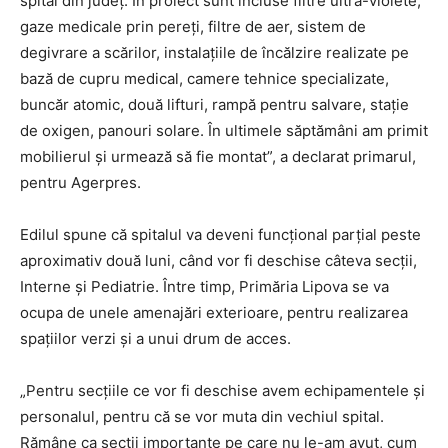
spital din judeţ. În proiect sunt incluse filtre ultra-violete,
gaze medicale prin pereţi, filtre de aer, sistem de
degivrare a scărilor, instalaţiile de încălzire realizate pe
bază de cupru medical, camere tehnice specializate,
buncăr atomic, două lifturi, rampă pentru salvare, staţie
de oxigen, panouri solare. În ultimele săptămâni am primit
mobilierul şi urmează să fie montat”, a declarat primarul,
pentru Agerpres.
Edilul spune că spitalul va deveni funcţional parţial peste
aproximativ două luni, când vor fi deschise câteva secţii,
Interne şi Pediatrie. Între timp, Primăria Lipova se va
ocupa de unele amenajări exterioare, pentru realizarea
spaţiilor verzi şi a unui drum de acces.
„Pentru secţiile ce vor fi deschise avem echipamentele şi
personalul, pentru că se vor muta din vechiul spital.
Rămâne ca secţii importante pe care nu le-am avut, cum