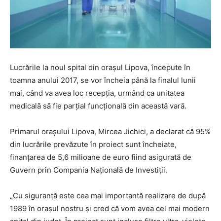
Lucrările la noul spital din oraşul Lipova, începute în
toamna anului 2017, se vor încheia până la finalul lunii
mai, când va avea loc recepţia, urmând ca unitatea
medicală să fie parţial funcţională din această vară.
Primarul oraşului Lipova, Mircea Jichici, a declarat că 95%
din lucrările prevăzute în proiect sunt încheiate,
finanţarea de 5,6 milioane de euro fiind asigurată de
Guvern prin Compania Naţională de Investiţii.
„Cu siguranţă este cea mai importantă realizare de după
1989 în oraşul nostru şi cred că vom avea cel mai modern