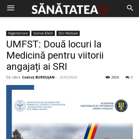
Reglementare
Science &Tech
Stiri Medicale
UMFST: Două locuri la
Medicină pentru viitorii
angajați ai SRI
De către
Codruț BURDUJAN
-
22/02/2024
2926
0