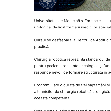
Universitatea de Medicină și Farmacie „Iuli
urologică, dedicat formării medicilor speciali
Cursul se desfășoară la Centrul de Aptitudini 
practică.
Chirurgia robotică reprezintă standardul de 
pentru pacienți: rezultate oncologice și fun
răspunde nevoii de formare structurată în 
Programul are o durată de trei săptămâni și 
a tehnicilor de chirurgie robotică urologică
această competență.
Cursul este susținut de lectori cu experiență