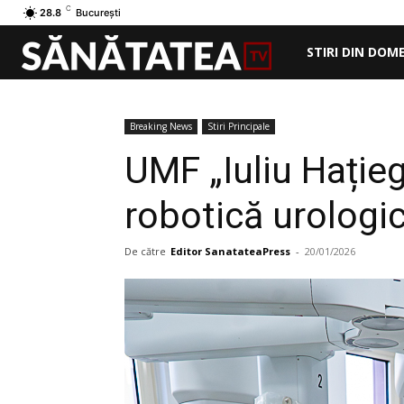
C
28.8
București
STIRI DIN DOM
Breaking News
Stiri Principale
UMF „Iuliu Hație
robotică urologi
De către
Editor SanatateaPress
-
20/01/2026