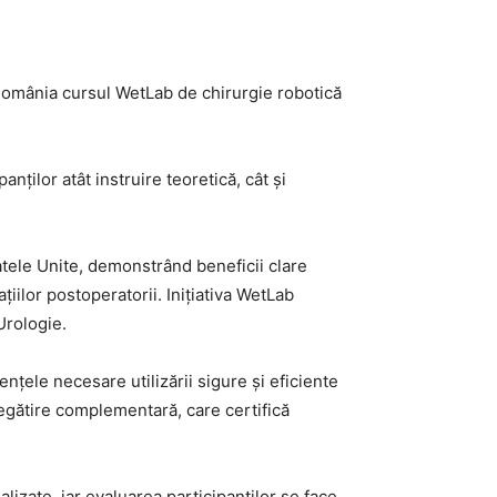
România cursul WetLab de chirurgie robotică
nților atât instruire teoretică, cât și
atele Unite, demonstrând beneficii clare
iilor postoperatorii. Inițiativa WetLab
Urologie.
nțele necesare utilizării sigure și eficiente
regătire complementară, care certifică
lizate, iar evaluarea participanților se face