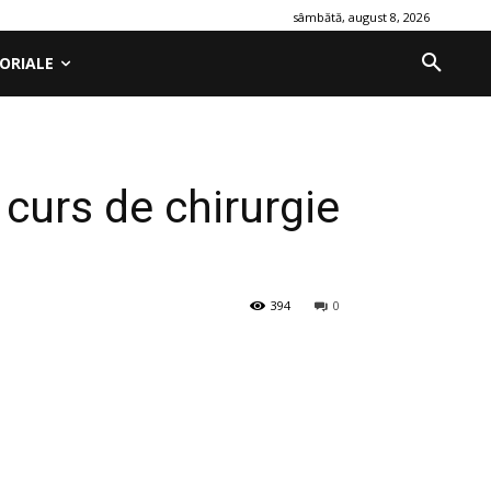
sâmbătă, august 8, 2026
ORIALE
curs de chirurgie
394
0