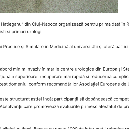
u Hațieganu” din Cluj-Napoca organizează pentru prima dată în 
ști și primari urologi.
Practice și Simulare în Medicină al universității și oferă participa
abord minim invaziv în marile centre urologice din Europa și St
cționale superioare, recuperare mai rapidă și reducerea complicaț
acest domeniu, conform recomandărilor Asociației Europene de 
este structurat astfel încât participanții să dobândească compete
. Absolvenții care promovează evaluările primesc atestatul de p
 clinică extinsă, fiecare cu peste 1000 de intervenții robotice rea