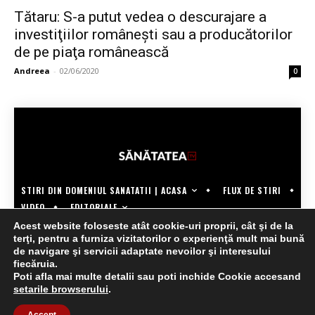
Tătaru: S-a putut vedea o descurajare a
investiţiilor româneşti sau a producătorilor
de pe piaţa românească
Andreea
-
02/06/2020
0
STIRI DIN DOMENIUL SANATATII | ACASA
FLUX DE STIRI
EDITORIALE
VIDEO
Acest website foloseste atât cookie-uri proprii, cât şi de la
COPYRIGHT @SANATATEATV | MADE BY WECREATE.TECH
terţi, pentru a furniza vizitatorilor o experienţă mult mai bună
de navigare şi servicii adaptate nevoilor şi interesului
fiecăruia.
Poti afla mai multe detalii sau poti inchide Cookie accesand
setarile browserului
.