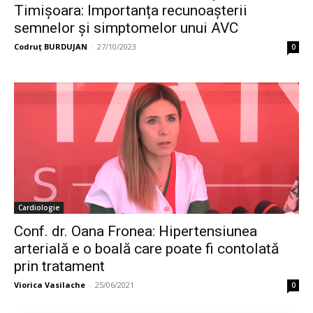
Timișoara: Importanța recunoașterii
semnelor și simptomelor unui AVC
Codruț BURDUJAN
-
27/10/2023
0
Cardiologie
Conf. dr. Oana Fronea: Hipertensiunea
arterială e o boală care poate fi contolată
prin tratament
Viorica Vasilache
-
25/06/2021
0