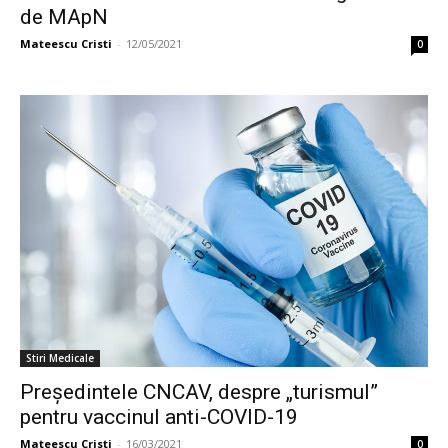
de MApN
Mateescu Cristi
-
12/05/2021
0
Stiri Medicale
Președintele CNCAV, despre „turismul”
pentru vaccinul anti-COVID-19
Mateescu Cristi
-
16/03/2021
0