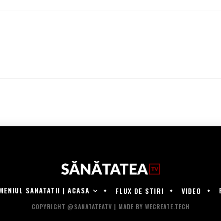
MENIUL SANATATII | ACASA
FLUX DE STIRI
VIDEO
COPYRIGHT @SANATATEATV | MADE BY WECREATE.TECH