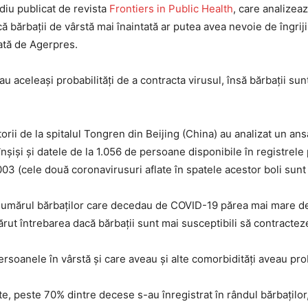
diu publicat de revista
Frontiers in Public Health
, care analizeaz
 că bărbaţii de vârstă mai înaintată ar putea avea nevoie de îngrij
tată de Agerpres.
e au aceleaşi probabilităţi de a contracta virusul, însă bărbaţii su
torii de la spitalul Tongren din Beijing (China) au analizat un a
înşişi şi datele de la 1.056 de persoane disponibile în registrel
03 (cele două coronavirusuri aflate în spatele acestor boli sunt 
 numărul bărbaţilor care decedau de COVID-19 părea mai mare decâ
apărut întrebarea dacă bărbaţii sunt mai susceptibili să contract
persoanele în vârstă şi care aveau şi alte comorbidităţi aveau pro
, peste 70% dintre decese s-au înregistrat în rândul bărbaţilor,