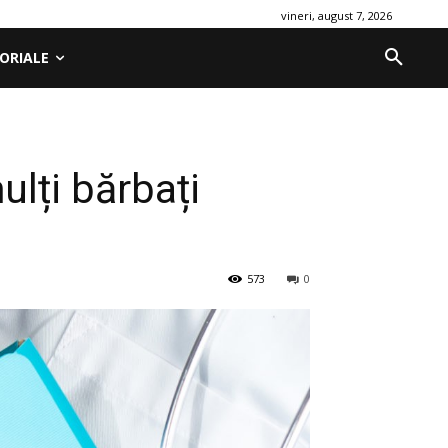
vineri, august 7, 2026
ORIALE
lți bărbați
573
0