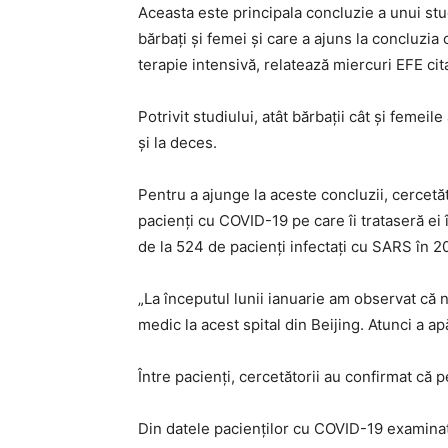
Aceasta este principala concluzie a unui stu
bărbaţi şi femei şi care a ajuns la concluzia
terapie intensivă, relatează miercuri EFE ci
Potrivit studiului, atât bărbaţii cât şi femeil
şi la deces.
Pentru a ajunge la aceste concluzii, cercetă
pacienţi cu COVID-19 pe care îi trataseră ei 
de la 524 de pacienţi infectaţi cu SARS în 20
„La începutul lunii ianuarie am observat că
medic la acest spital din Beijing. Atunci a 
Între pacienţi, cercetătorii au confirmat că 
Din datele pacienţilor cu COVID-19 examinate