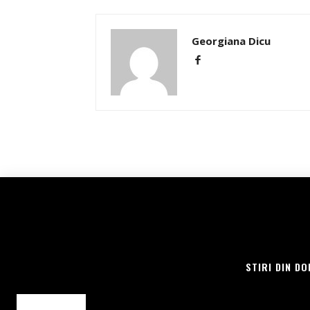
t
b
a
Georgiana Dicu
y
a
n
STIRI DIN DO