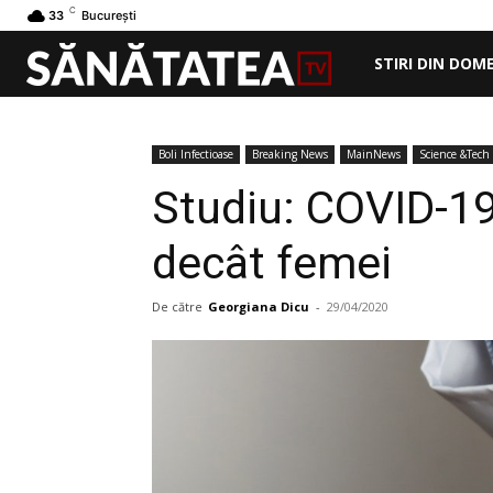
C
33
București
STIRI DIN DOM
Boli Infectioase
Breaking News
MainNews
Science &Tech
Studiu: COVID-19
decât femei
De către
Georgiana Dicu
-
29/04/2020