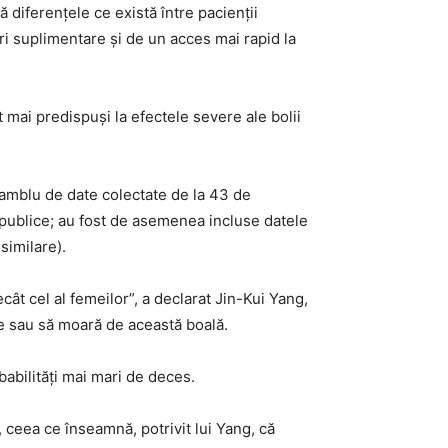
ă diferenţele ce există între pacienţii
iri suplimentare şi de un acces mai rapid la
nt mai predispuşi la efectele severe ale bolii
nsamblu de date colectate de la 43 de
e publice; au fost de asemenea incluse datele
similare).
t cel al femeilor”, a declarat Jin-Kui Yang,
eze sau să moară de această boală.
babilităţi mai mari de deces.
 ceea ce înseamnă, potrivit lui Yang, că