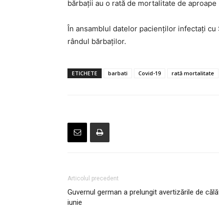
bărbaţii au o rată de mortalitate de aproape
În ansamblul datelor pacienţilor infectaţi cu 
rândul bărbaţilor.
ETICHETE
barbati
Covid-19
rată mortalitate
m
e
r
s
i
n
e
s
Articolul precedent
c
Guvernul german a prelungit avertizările de călă
o
iunie
r