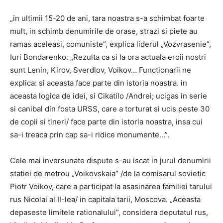
„in ultimii 15-20 de ani, tara noastra s-a schimbat foarte
mult, in schimb denumirile de orase, strazi si piete au
ramas aceleasi, comuniste”, explica liderul „Vozvrasenie”,
Iuri Bondarenko. „Rezulta ca si la ora actuala eroii nostri
sunt Lenin, Kirov, Sverdlov, Voikov… Functionarii ne
explica: si aceasta face parte din istoria noastra. in
aceasta logica de idei, si Cikatilo /Andrei; ucigas in serie
si canibal din fosta URSS, care a torturat si ucis peste 30
de copii si tineri/ face parte din istoria noastra, insa cui
sa-i treaca prin cap sa-i ridice monumente…”.
Cele mai inversunate dispute s-au iscat in jurul denumirii
statiei de metrou „Voikovskaia” /de la comisarul sovietic
Piotr Voikov, care a participat la asasinarea familiei tarului
rus Nicolai al II-lea/ in capitala tarii, Moscova. „Aceasta
depaseste limitele rationalului”, considera deputatul rus,