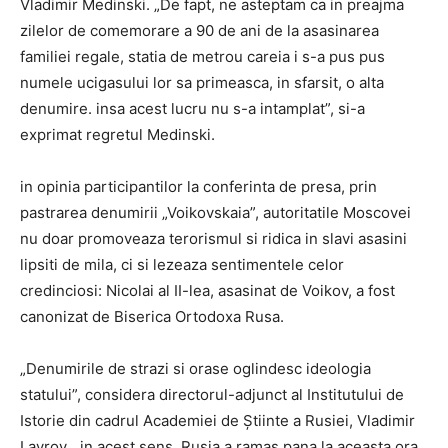
Vladimir Medinski. „De fapt, ne asteptam ca in preajma
zilelor de comemorare a 90 de ani de la asasinarea
familiei regale, statia de metrou careia i s-a pus pus
numele ucigasului lor sa primeasca, in sfarsit, o alta
denumire. insa acest lucru nu s-a intamplat”, si-a
exprimat regretul Medinski.
in opinia participantilor la conferinta de presa, prin
pastrarea denumirii „Voikovskaia”, autoritatile Moscovei
nu doar promoveaza terorismul si ridica in slavi asasini
lipsiti de mila, ci si lezeaza sentimentele celor
credinciosi: Nicolai al II-lea, asasinat de Voikov, a fost
canonizat de Biserica Ortodoxa Rusa.
„Denumirile de strazi si orase oglindesc ideologia
statului”, considera directorul-adjunct al Institutului de
Istorie din cadrul Academiei de Ştiinte a Rusiei, Vladimir
Lavrov. „in acest sens, Rusia a ramas pana la aceasta ora