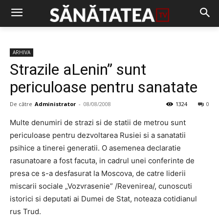
ARHIVA
Strazile aLenin” sunt
periculoase pentru sanatate
De către
Administrator
-
08/08/2008
1324
0
Multe denumiri de strazi si de statii de metrou sunt
periculoase pentru dezvoltarea Rusiei si a sanatatii
psihice a tinerei generatii. O asemenea declaratie
rasunatoare a fost facuta, in cadrul unei conferinte de
presa ce s-a desfasurat la Moscova, de catre liderii
miscarii sociale „Vozvrasenie” /Revenirea/, cunoscuti
istorici si deputati ai Dumei de Stat, noteaza cotidianul
rus Trud.