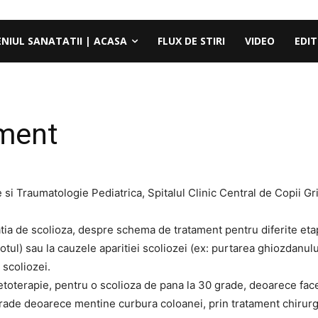
ENIUL SANATATII | ACASA
FLUX DE STIRI
VIDEO
EDIT
ament
e si Traumatologie Pediatrica, Spitalul Clinic Central de Copii 
tia de scolioza, despre schema de tratament pentru diferite eta
inotul) sau la cauzele aparitiei scoliozei (ex: purtarea ghiozdan
 scoliozei.
etoterapie, pentru o scolioza de pana la 30 grade, deoarece face
grade deoarece mentine curbura coloanei, prin tratament chirurg