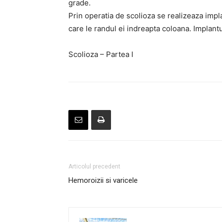
grade.
Prin operatia de scolioza se realizeaza impla
care le randul ei indreapta coloana. Implanturi
Scolioza – Partea I
Articolul precedent
Hemoroizii si varicele