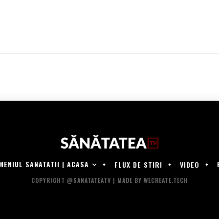
MENIUL SANATATII | ACASA
FLUX DE STIRI
VIDEO
COPYRIGHT @SANATATEATV | MADE BY WECREATE.TECH