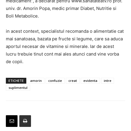
medicament”, a declarat pentru www.sanatateatv.ro prof.
univ. dr. Amorin Popa, medic primar Diabet, Nutritie si
Boli Metabolice.
in acest context, specialistul recomanda o alimentatie cat
mai sanatoasa, bazata pe fructe si legume, care sa aduca
aportul necesar de vitamine si minerale. Iar de acest
lucru trebuie tinut cont mai ales atunci cand vine vorba
de copii.
ETICHETE
amorin
confuzie
creat
evidenta
intre
suplimentul