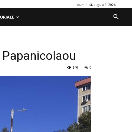
duminică, august 9, 2026
ORIALE
ș Papanicolaou
840
0