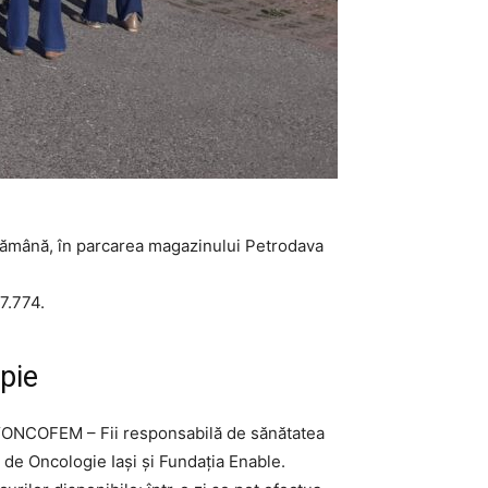
ăptămână, în parcarea magazinului Petrodava
7.774.
opie
ui “ONCOFEM – Fii responsabilă de sănătatea
l de Oncologie Iași și Fundația Enable.