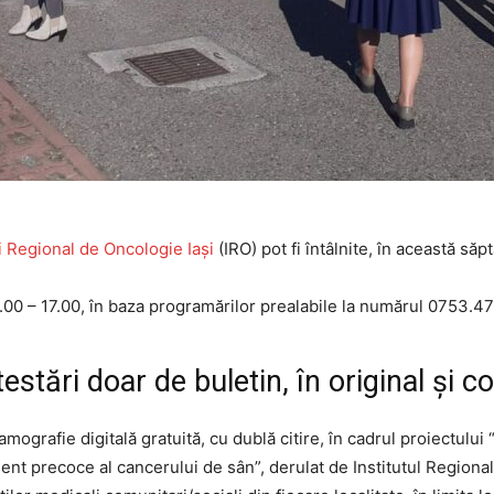
ui Regional de Oncologie Iași
(IRO) pot fi întâlnite, în această s
.00 – 17.00, în baza programărilor prealabile la numărul 0753.47
stări doar de buletin, în original și c
mografie digitală gratuită, cu dublă citire, în cadrul proiectul
ment precoce al cancerului de sân”, derulat de Institutul Regiona