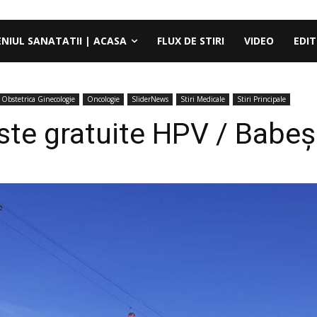
ENIUL SANATATII | ACASA
FLUX DE STIRI
VIDEO
EDIT
Obstetrica Ginecologie
Oncologie
SliderNews
Stiri Medicale
Stiri Principale
ste gratuite HPV / Babe