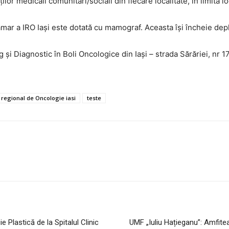
lor medicali comunitari/sociali din fiecare localitate, în limita lo
r a IRO Iași este dotată cu mamograf. Aceasta își încheie depl
 Diagnostic în Boli Oncologice din Iași – strada Sărăriei, nr 1
l regional de Oncologie iasi
teste
e Plastică de la Spitalul Clinic
UMF „Iuliu Hațieganu”: Amfiteat