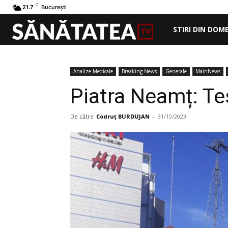
C
21.7
București
STIRI DIN DOM
Analize Medicale
Breaking News
Generale
MainNews
Piatra Neamț: Te
De către
Codruț BURDUJAN
-
31/10/2023