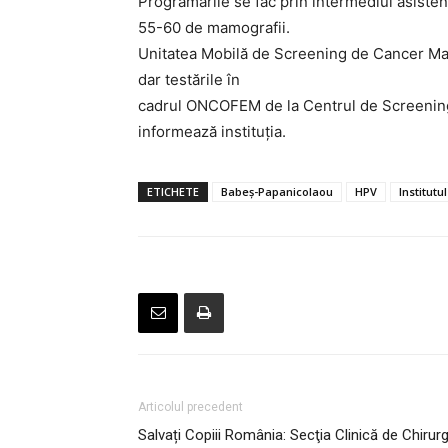
Programările se fac prin intermediul asistenți
55-60 de mamografii.
Unitatea Mobilă de Screening de Cancer Mama
dar testările în
cadrul ONCOFEM de la Centrul de Screening și
informează instituția.
ETICHETE
Babeş-Papanicolaou
HPV
Institutu
Articolul precedent
Salvați Copiii România: Secţia Clinică de Chirurgi