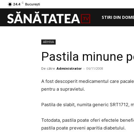
C
24.4
București
STIRI DIN DOM
ARHIVA
Pastila minune p
De către
Administrator
-
06/11/2008
A fost descoperit medicamentul care pacale
pentru a supravietui.
Pastila de slabit, numita generic SRT1712, m
Totodata, pastila poate oferi efectele benefic
pastila poate preveni aparitia diabetului.