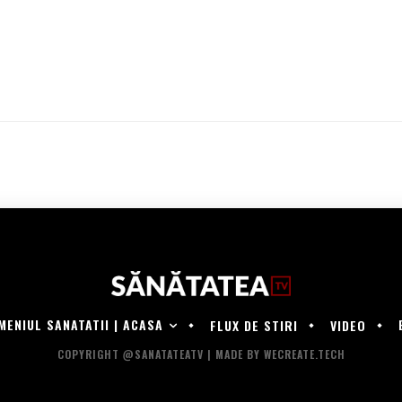
MENIUL SANATATII | ACASA
FLUX DE STIRI
VIDEO
COPYRIGHT @SANATATEATV | MADE BY WECREATE.TECH