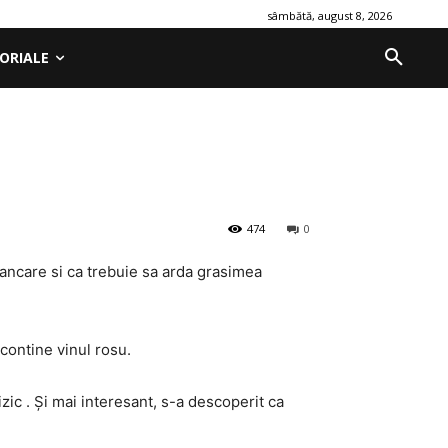
sâmbătă, august 8, 2026
ORIALE
474
0
ancare si ca trebuie sa arda grasimea
contine vinul rosu.
izic . Şi mai interesant, s-a descoperit ca