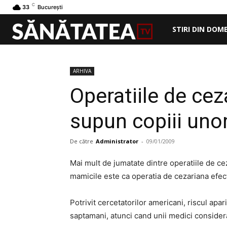
C
33
București
STIRI DIN DOM
ARHIVA
Operatiile de cez
supun copiii unor
De către
Administrator
-
09/01/2009
Mai mult de jumatate dintre operatiile de ce
mamicile este ca operatia de cezariana efe
Potrivit cercetatorilor americani, riscul apa
saptamani, atunci cand unii medici considera