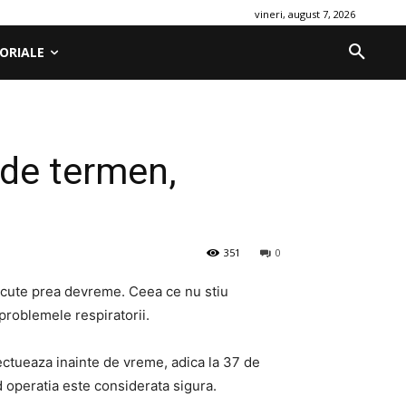
vineri, august 7, 2026
ORIALE
 de termen,
351
0
facute prea devreme. Ceea ce nu stiu
roblemele respiratorii.
fectueaza inainte de vreme, adica la 37 de
d operatia este considerata sigura.