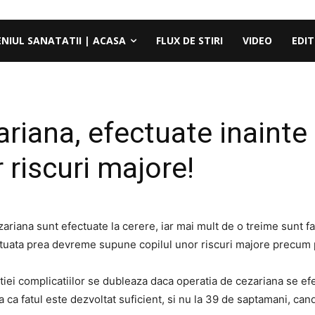
ENIUL SANATATII | ACASA
FLUX DE STIRI
VIDEO
EDIT
ariana, efectuate inainte
 riscuri majore!
zariana sunt efectuate la cerere, iar mai mult de o treime sunt 
ctuata prea devreme supune copilul unor riscuri majore precum p
ritiei complicatiilor se dubleaza daca operatia de cezariana se e
 ca fatul este dezvoltat suficient, si nu la 39 de saptamani, can