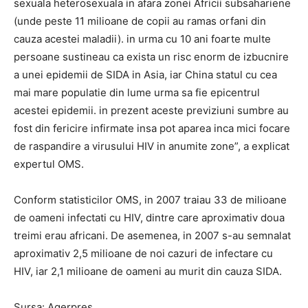
sexuala heterosexuala in afara zonei Africii subsahariene
(unde peste 11 milioane de copii au ramas orfani din
cauza acestei maladii). in urma cu 10 ani foarte multe
persoane sustineau ca exista un risc enorm de izbucnire
a unei epidemii de SIDA in Asia, iar China statul cu cea
mai mare populatie din lume urma sa fie epicentrul
acestei epidemii. in prezent aceste previziuni sumbre au
fost din fericire infirmate insa pot aparea inca mici focare
de raspandire a virusului HIV in anumite zone”, a explicat
expertul OMS.
Conform statisticilor OMS, in 2007 traiau 33 de milioane
de oameni infectati cu HIV, dintre care aproximativ doua
treimi erau africani. De asemenea, in 2007 s-au semnalat
aproximativ 2,5 milioane de noi cazuri de infectare cu
HIV, iar 2,1 milioane de oameni au murit din cauza SIDA.
Sursa: Agerpres