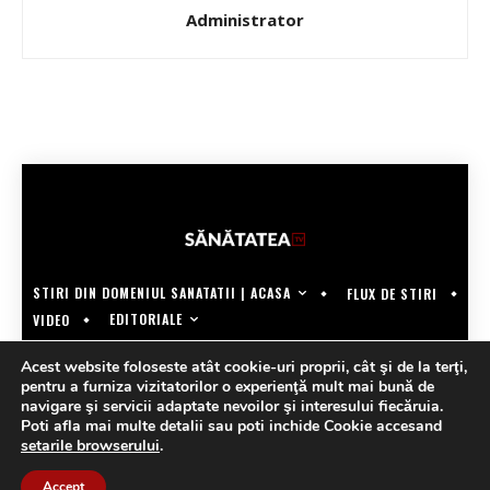
Administrator
STIRI DIN DOMENIUL SANATATII | ACASA
FLUX DE STIRI
EDITORIALE
VIDEO
COPYRIGHT @SANATATEATV | MADE BY WECREATE.TECH
Acest website foloseste atât cookie-uri proprii, cât şi de la terţi,
pentru a furniza vizitatorilor o experienţă mult mai bună de
navigare şi servicii adaptate nevoilor şi interesului fiecăruia.
Poti afla mai multe detalii sau poti inchide Cookie accesand
setarile browserului
.
Accept