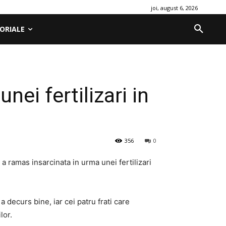
joi, august 6, 2026
ORIALE
nei fertilizari in
356
0
 a ramas insarcinata in urma unei fertilizari
a decurs bine, iar cei patru frati care
lor.