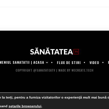
MENIUL SANATATII | ACASA
FLUX DE STIRI
VIDEO
COPYRIGHT @SANATATEATV | MADE BY WECREATE.TECH
 la terţi, pentru a furniza vizitatorilor o experienţă mult mai bună 
cesand
setarile browserului
.