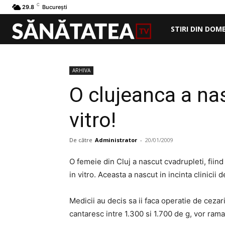
C
29.8
București
STIRI DIN DOM
ARHIVA
O clujeanca a nas
vitro!
De către
Administrator
-
20/01/2009
O femeie din Cluj a nascut cvadrupleti, fiind 
in vitro. Aceasta a nascut in incinta clinici
Medicii au decis sa ii faca operatie de cezari
cantaresc intre 1.300 si 1.700 de g, vor ram