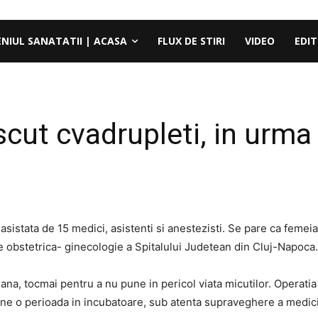
ENIUL SANATATII | ACASA
FLUX DE STIRI
VIDEO
EDIT
cut cvadrupleti, in urma u
asistata de 15 medici, asistenti si anestezisti. Se pare ca femeia
i de obstetrica- ginecologie a Spitalului Judetean din Cluj-Napoca.
ana, tocmai pentru a nu pune in pericol viata micutilor. Operatia 
ane o perioada in incubatoare, sub atenta supraveghere a medici