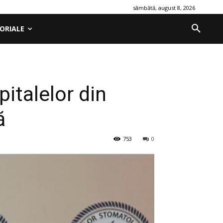
sâmbătă, august 8, 2026
ORIALE
pitalelor din
ă
753
0