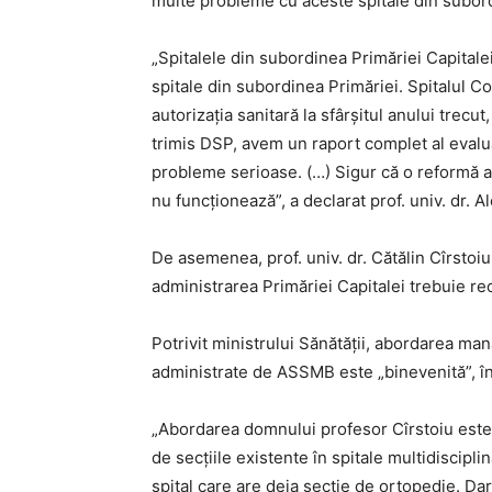
multe probleme cu aceste spitale din subordi
„Spitalele din subordinea Primăriei Capita
spitale din subordinea Primăriei. Spitalul Co
autorizaţia sanitară la sfârşitul anului trecu
trimis DSP, avem un raport complet al evaluări
probleme serioase. (…) Sigur că o reformă a 
nu funcţionează”, a declarat prof. univ. dr. A
De asemenea, prof. univ. dr. Cătălin Cîrstoiu 
administrarea Primăriei Capitalei trebuie re
Potrivit ministrului Sănătății, abordarea mana
administrate de ASSMB este „binevenită”, îns
„Abordarea domnului profesor Cîrstoiu este bi
de secţiile existente în spitale multidiscipl
spital care are deja secţie de ortopedie. Da