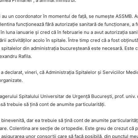
nea Primăriei”, a afirmat ministrul.
lei au un coordonator în momentul de faţă, se numeşte ASSMB. 
lentina funcţionează fără autorizaţie sanitară de funcţionare, a fu
t, în luna ianuarie şi cred că în februarie nu a avut autorizaţia s
i activităţilor acolo în spitale. Între timp cred că a fost obţinut
spitalelor din administraţia bucureşteană este necesară. Este cl
lexandru Rafila.
a declarat, vineri, că Administrația Spitalelor și Serviciilor Med
organizate.
gerului Spitalului Universitar de Urgenţă Bucureşti, prof. univ. dr
ă trebuie să ţină cont de anumite particularităţi.
nevenită, dar ea trebuie să ţină cont de anumite particularităţi.
inare. Colentina are secţie de ortopedie. Este greu de crezut că p
r asigurarea unor consorţii care să facă posibilă, din punctul me