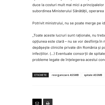
duce la costuri mult mai mici a principalelo
subordinea Ministerului Sănătăţii, operarea 
Potrivit ministrului, nu se poate merge pe id
„Toate aceste lucruri sunt raţionale, nu tre
opţiunea este clară – nu se vor desfiinţa în n
depăşeşte clinicile private din România şi poat
infecţiilor. (…) Eventuale consorţii de spital
probleme legate de înţelegerea acestui conce
ETICHETE
reorganizare ASSMB
spitale ASSMB