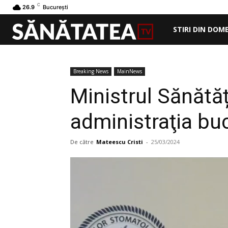
C
26.9
București
STIRI DIN DOM
Breaking News
MainNews
Ministrul Sănătăț
administraţia bu
De către
Mateescu Cristi
-
25/03/2024