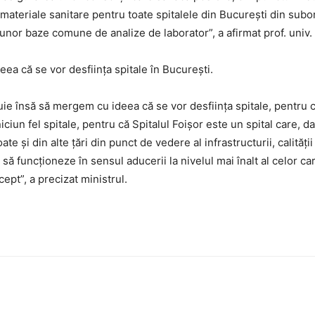
r materiale sanitare pentru toate spitalele din Bucureşti din su
unor baze comune de analize de laborator”, a afirmat prof. univ. 
eea că se vor desfiinţa spitale în Bucureşti.
buie însă să mergem cu ideea că se vor desfiinţa spitale, pentru
iciun fel spitale, pentru că Spitalul Foişor este un spital care, da
e şi din alte ţări din punct de vedere al infrastructurii, calităţii
e să funcţioneze în sensul aducerii la nivelul mai înalt al celor c
pt”, a precizat ministrul.