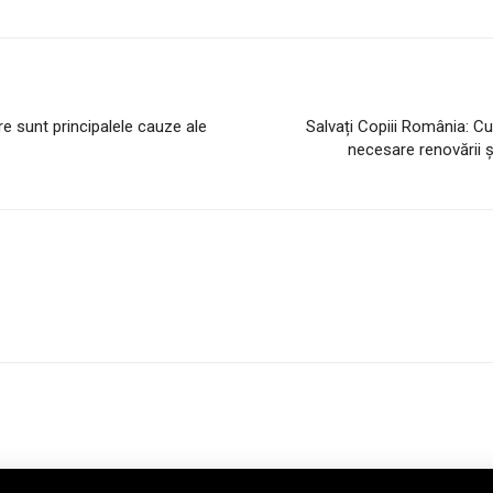
re sunt principalele cauze ale
Salvați Copiii România: C
necesare renovării și