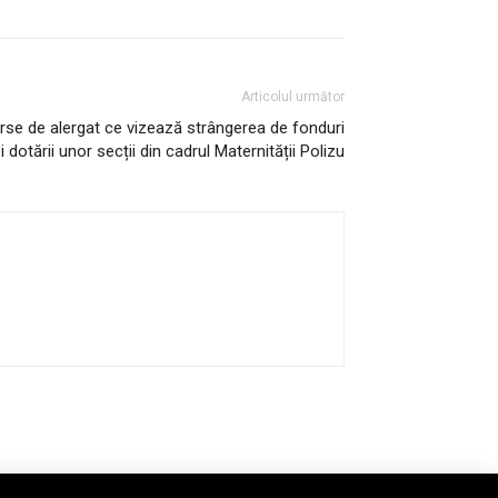
Articolul următor
urse de alergat ce vizează strângerea de fonduri
 dotării unor secții din cadrul Maternității Polizu