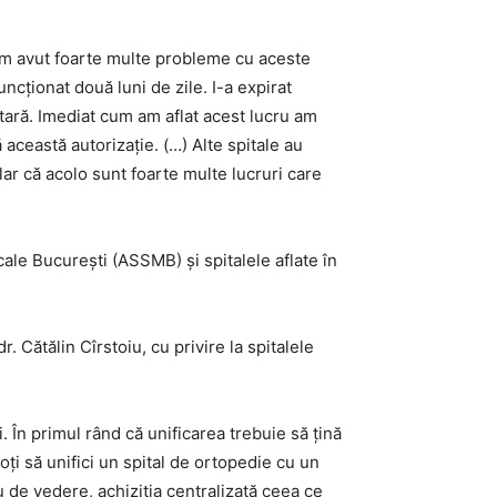
Am avut foarte multe probleme cu aceste
ncţionat două luni de zile. I-a expirat
anitară. Imediat cum am aflat acest lucru am
ă această autorizaţie. (…) Alte spitale au
ar că acolo sunt foarte multe lucruri care
icale București (ASSMB) și spitalele aflate în
. Cătălin Cîrstoiu, cu privire la spitalele
 În primul rând că unificarea trebuie să ţină
oţi să unifici un spital de ortopedie cu un
u de vedere, achiziţia centralizată ceea ce