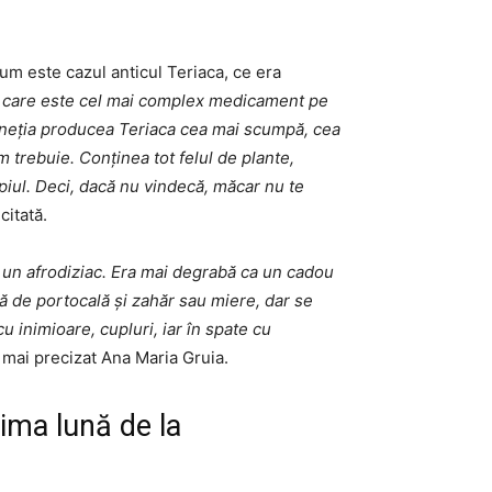
m este cazul anticul Teriaca, ce era
, care este cel mai complex medicament pe
Veneţia producea Teriaca cea mai scumpă, cea
m trebuie. Conţinea tot felul de plante,
piul. Deci, dacă nu vindecă, măcar nu te
citată.
e un afrodiziac. Era mai degrabă ca un cadou
jă de portocală şi zahăr sau miere, dar se
u inimioare, cupluri, iar în spate cu
a mai precizat Ana Maria Gruia.
ima lună de la