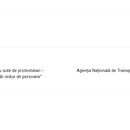
cu sute de protestatari –
Agenția Națională de Transp
măr redus de persoane”