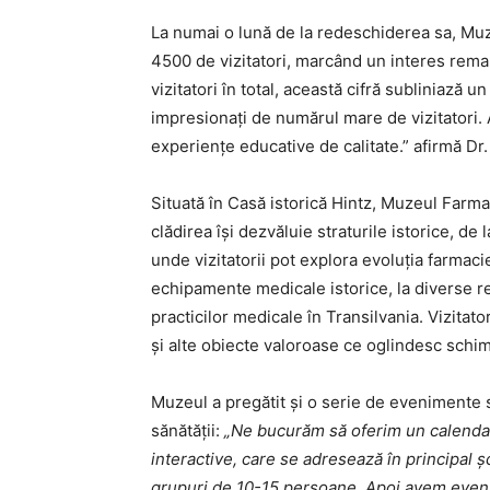
La numai o lună de la redeschiderea sa, Muze
4500 de vizitatori, marcând un interes rema
vizitatori în total, această cifră subliniază
impresionați de numărul mare de vizitatori.
experiențe educative de calitate.” afirmă Dr
Situată în Casă istorică Hintz, Muzeul Farma
clădirea își dezvăluie straturile istorice, de
unde vizitatorii pot explora evoluția farmac
echipamente medicale istorice, la diverse re
practicilor medicale în Transilvania. Vizitat
și alte obiecte valoroase ce oglindesc schim
Muzeul a pregătit și o serie de evenimente s
sănătății:
„Ne bucurăm să oferim un calendar d
interactive, care se adresează în principal șc
grupuri de 10-15 persoane. Apoi avem evenim