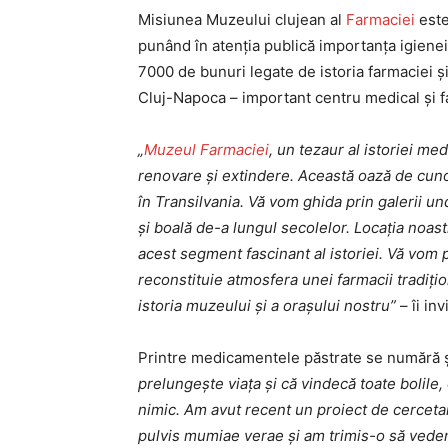
Misiunea Muzeului clujean al
Farmaciei
este
punând în atenția publică importanța igienei ș
7000 de bunuri legate de istoria farmaciei ș
Cluj-Napoca – important centru medical și f
„
Muzeul Farmaciei
, un tezaur al istoriei me
renovare și extindere. Această oază de cun
în Transilvania. Vă vom ghida prin galerii u
și boală de-a lungul secolelor. Locația noast
acest segment fascinant al istoriei. Vă vom p
reconstituie atmosfera unei farmacii tradi
istoria muzeului și a orașului nostru”
– îi in
Printre medicamentele păstrate se numără şi 
prelungeşte viaţa şi că vindecă toate bolile
nimic. Am avut recent un proiect de cercetar
pulvis mumiae verae şi am trimis-o să vedem