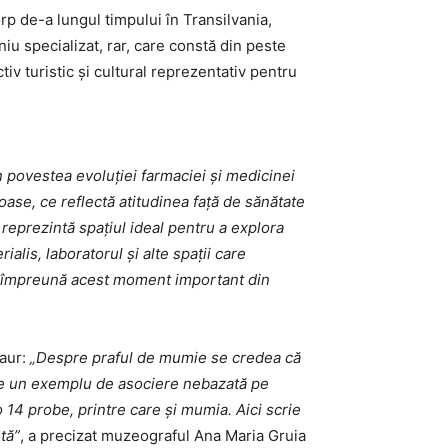
rp de-a lungul timpului în Transilvania,
niu specializat, rar, care constă din peste
iv turistic și cultural reprezentativ pentru
povestea evoluției farmaciei și medicinei
oase, ce reflectă atitudinea față de sănătate
 reprezintă spațiul ideal pentru a explora
alis, laboratorul și alte spații care
im împreună acest moment important din
 aur:
„Despre praful de mumie se credea că
este un exemplu de asociere nebazată pe
 14 probe, printre care şi mumia. Aici scrie
tă”
, a precizat muzeograful Ana Maria Gruia