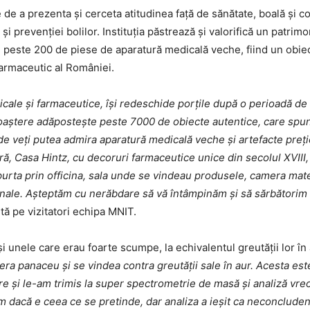
 de a prezenta și cerceta atitudinea față de sănătate, boală și co
i prevenției bolilor. Instituția păstrează și valorifică un patrimo
i peste 200 de piese de aparatură medicală veche, fiind un obiect
armaceutic al României.
dicale și farmaceutice, își redeschide porțile după o perioadă de
oaștere adăpostește peste 7000 de obiecte autentice, care spun 
nde veți putea admira aparatură medicală veche și artefacte preți
ră, Casa Hintz, cu decoruri farmaceutice unice din secolul XVIII,
urta prin officina, sala unde se vindeau produsele, camera materi
ționale. Așteptăm cu nerăbdare să vă întâmpinăm și să sărbător
vită pe vizitatori echipa MNIT.
unele care erau foarte scumpe, la echivalentul greutăţii lor în
, era panaceu şi se vindea contra greutăţii sale în aur. Acesta 
e şi le-am trimis la super spectrometrie de masă şi analiză vreo
 dacă e ceea ce se pretinde, dar analiza a ieşit ca neconcluden