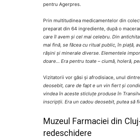
pentru Agerpres.
Prin multitudinea medicamentelor din colecț
preparat din 64 ingrediente, după o macerar
care îl avem şi cel mai celebru. Din antich
mai fină, se făcea cu ritual public, în piaţă
răşini şi minerale diverse. Elementele impor
doare… Era pentru toate – ciumă, holeră, pen
Vizitatorii vor găsi și afrodisiace, unul dintr
deosebit, care de fapt e un vin fiert şi con
vindea în aceste sticluţe produse în Transilva
inscripţii. Era un cadou deosebit, putea să fi
Muzeul Farmaciei din Cluj-
redeschidere