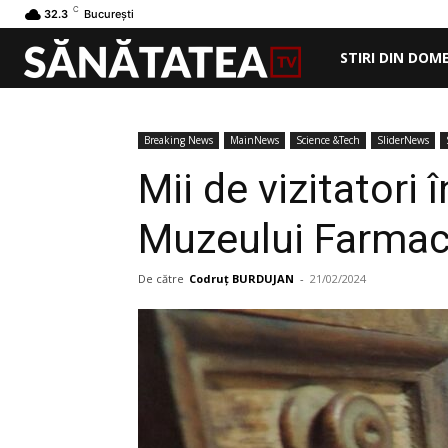
C
32.3
București
STIRI DIN DOM
Breaking News
MainNews
Science &Tech
SliderNews
Mii de vizitatori
Muzeului Farmac
De către
Codruț BURDUJAN
-
21/02/2024