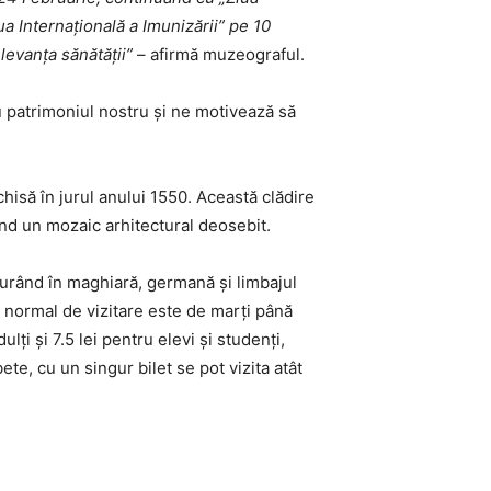
ua Internațională a Imunizării” pe 10
levanța sănătății”
– afirmă muzeograful.
 patrimoniul nostru și ne motivează să
chisă în jurul anului 1550. Această clădire
nd un mozaic arhitectural deosebit.
 curând în maghiară, germană și limbajul
l normal de vizitare este de marți până
lți și 7.5 lei pentru elevi și studenți,
ete, cu un singur bilet se pot vizita atât