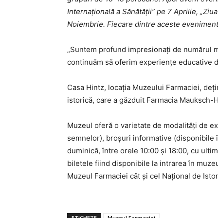
Internațională a Sănătății” pe 7 Aprilie, „Zi
Noiembrie. Fiecare dintre aceste evenimente
„Suntem profund impresionați de numărul mar
continuăm să oferim experiențe educative de
Casa Hintz, locația Muzeului Farmaciei, dețin
istorică, care a găzduit Farmacia Mauksch-H
Muzeul oferă o varietate de modalități de exp
semnelor), broșuri informative (disponibile î
duminică, între orele 10:00 și 18:00, cu ultima
biletele fiind disponibile la intrarea în muze
Muzeul Farmaciei cât și cel Național de Istor
ETICHETE
Muzeul Farmaciei