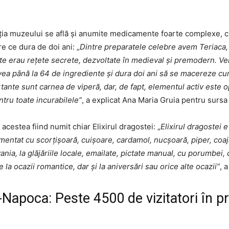
ia muzeului se află şi anumite medicamente foarte complexe, cu
e ce dura de doi ani: „
Dintre preparatele celebre avem Teriaca
itate erau reţete secrete, dezvoltate în medieval şi premodern. 
, avea până la 64 de ingrediente şi dura doi ani să se macereze cu
tante sunt carnea de viperă, dar, de fapt, elementul activ este o
tru toate incurabilele”
, a explicat Ana Maria Gruia pentru sursa 
e acestea fiind numit chiar Elixirul dragostei: „
Elixirul dragostei 
dimentat cu scorţişoară, cuişoare, cardamol, nucşoară, piper, coa
nia, la glăjăriile locale, emailate, pictate manual, cu porumbei, c
e la ocazii romantice, dar şi la aniversări sau orice alte ocazii”
, 
Napoca: Peste 4500 de vizitatori în pr