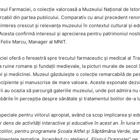
ul Farmaciei, o colecție valoroasă a Muzeului Național de Istori
rcabil din partea publicului. Comparativ cu anul precedent renov
 un interes crescut și relevanța muzeului în contextul cultural și 
 Acesta confirmă interesul și aprecierea pentru patrimoniul nos
. Felix Marcu, Manager al MNIT.
ciei oferă o fereastră spre trecutul farmaceutic și medical al Tr
 la ruine romane și fundații medievale, la picturi murale de secol X
iei și medicinei. Muzeul găzduiește o colecție remarcabilă de pes
cipiente și manuscrise de mare valoare. Aceste exponate dezvălu
orii au ocazia să parcurgă galeriile muzeului, unde pot admira nu
bările în percepția despre sănătate și tratamentul bolilor de-a l
peciale pentru viitorul apropiat, având ca scop implicarea și edu
ens de activități interactive și educative în acest an. În luna m
olilor, pentru programele Școala Altfel și Săptămâna Verde, dar le
entele tematice, începând cu atelierul „Elixirul Dragostei” pe