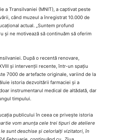
e a Transilvaniei (MNIT), a captivat peste
ării, când muzeul a înregistrat 10.000 de
educațional actual. „Suntem profund
tru și ne motivează să continuăm să oferim
ansilvaniei. După o recentă renovare,
VIII și intervenții recente, într-un spațiu
te 7000 de artefacte originale, variind de la
ie istoria dezvoltării farmaciei și a
 doar instrumentarul medical de altădată, dar
ungul timpului.
cația publicului în ceea ce privește istoria
artie vom anunța cele trei tipuri de ateliere
 sunt deschise și celorlalți vizitatori, în
 24 Februarie, continuând cu „Ziua