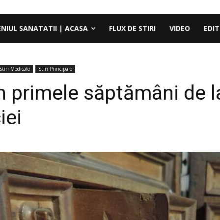
ENIUL SANATATII | ACASA
FLUX DE STIRI
VIDEO
EDIT
Stiri Medicale
Stiri Principale
 în primele săptămâni de 
iei