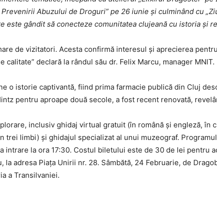
ua Prevenirii Abuzului de Droguri” pe 26 iunie și culminând cu „Zi
 este gândit să conecteze comunitatea clujeană cu istoria și re
e de vizitatori. Acesta confirmă interesul și aprecierea pentru
 calitate” declară la rândul său dr. Felix Marcu, manager MNIT.
e o istorie captivantă, fiind prima farmacie publică din Cluj des
intz pentru aproape două secole, a fost recent renovată, revelâ
lorare, inclusiv ghidaj virtual gratuit (în română și engleză, în
n trei limbi) și ghidajul specializat al unui muzeograf. Programu
 intrare la ora 17:30. Costul biletului este de 30 de lei pentru adu
u, la adresa Piața Unirii nr. 28. Sâmbătă, 24 Februarie, de Dragob
ia a Transilvaniei.