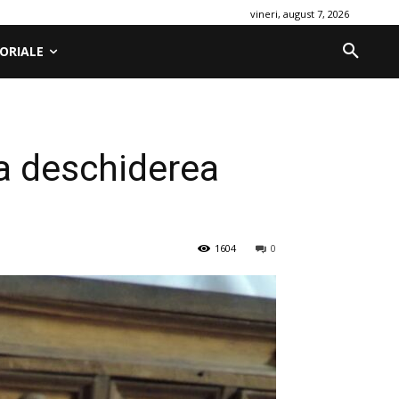
vineri, august 7, 2026
ORIALE
la deschiderea
1604
0