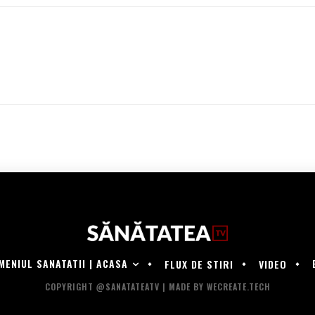
MENIUL SANATATII | ACASA
FLUX DE STIRI
VIDEO
COPYRIGHT @SANATATEATV | MADE BY WECREATE.TECH