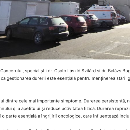
Cancerului, specialiștii dr. Csató László Szilárd și dr. Balázs B
 că gestionarea durerii este esențială pentru menținerea stării 
nul dintre cele mai importante simptome. Durerea persistentă, n
ului și a apetitului și reduce activitatea fizică. Durerea reprez
 parte esențială a îngrijirii oncologice, care influențează inclu