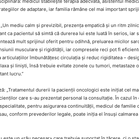
ciplinară: medicul stabilește terapia adecvată, asistentul medica
ategiilor de adaptare, iar familia rămâne cel mai important sprij
ă: „Un mediu calm și previzibil, prezența empatică și un ritm zilni
t ca pacientul să simtă că durerea lui este luată în serios, iar
contează mult sprijinul oferit pentru odihnă, preluarea micilor sa
iunii musculare și rigidității, iar compresele reci pot fi eficient
 articulațiilor îmbunătățesc circulația și reduc rigiditatea – des
laxa și liniști, însă trebuie evitate zonele cu tumori, metastaze
tant lucru.”
ază: „Tratamentul durerii la pacienții oncologici este inițiat cel 
enților care s-au prezentat personal la consultație. În cazul în
pecialitate, pentru asigurarea continuității, medicul de familie c
au, conform prevederilor legale, poate iniția el însuși calmarea d
este un «rău necesar» care trebuie suportat în tăcere, ci o stare