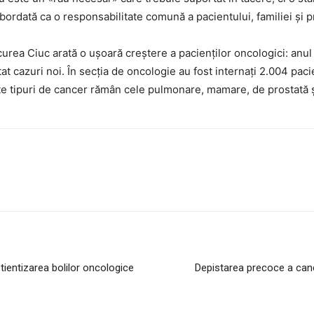
abordată ca o responsabilitate comună a pacientului, familiei și p
rea Ciuc arată o ușoară creștere a pacienților oncologici: anul t
t cazuri noi. În secția de oncologie au fost internați 2.004 pacie
nte tipuri de cancer rămân cele pulmonare, mamare, de prostată ș
știentizarea bolilor oncologice
Depistarea precoce a cance