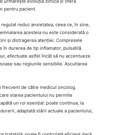
l urmărește evoluția zilnică și oferă
in pentru pacient.
c regulat reduc anxietatea, ceea ce, în sine,
 semnalarea acesteia nu este considerată o
rcini și distragerea atenției. Compresele
e în durerea de tip inflamator, pulsatilă.
igur, efectuate astfel încât să nu accentueze
 osoase sau regiunile sensibile. Ascultarea
mai frecvent de către medicul oncolog.
 care starea pacientului nu permite
apătă un rol esențial: poate continua, la
urerii, adaptată stării actuale a pacientului,
 tratabilă: poate fi controlată eficient dacă