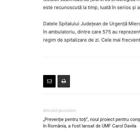
este recunoscută la timp, luată în serios și 
Datele Spitalului Județean de Urgență Miercu
în ambulatoriu, dintre care 575 au reprezenta
regim de spitalizare de zi. Cele mai frecve
Articolul precedent
„Prevenție pentru toți”, noul proiect pentru con
în România, a fost lansat de UMF Carol Davila