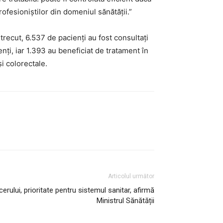
rofesioniștilor din domeniul sănătății.”
recut, 6.537 de pacienți au fost consultați
nți, iar 1.393 au beneficiat de tratament în
i colorectale.
Articolul următor
rului, prioritate pentru sistemul sanitar, afirmă
Ministrul Sănătății