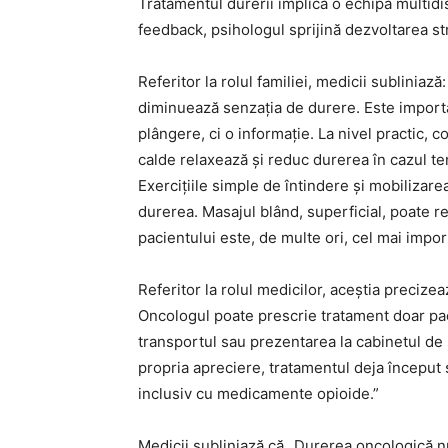
Tratamentul durerii implică o echipă multidis
feedback, psihologul sprijină dezvoltarea str
Referitor la rolul familiei, medicii subliniaz
diminuează senzația de durere. Este importan
plângere, ci o informație. La nivel practic, 
calde relaxează și reduc durerea în cazul tens
Exercițiile simple de întindere și mobilizarea
durerea. Masajul blând, superficial, poate re
pacientului este, de multe ori, cel mai impor
Referitor la rolul medicilor, aceștia precize
Oncologul poate prescrie tratament doar paci
transportul sau prezentarea la cabinetul de s
propria apreciere, tratamentul deja început s
inclusiv cu medicamente opioide.”
Medicii subliniază că „Durerea oncologică nu 