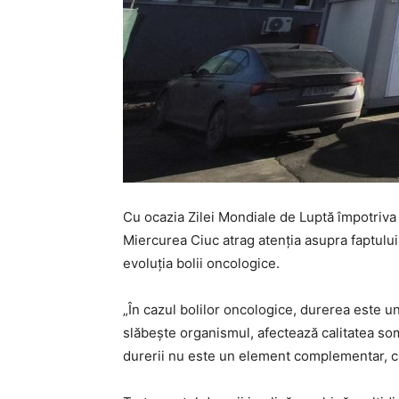
Cu ocazia Zilei Mondiale de Luptă împotriva 
Miercurea Ciuc atrag atenția asupra faptului
evoluția bolii oncologice.
„În cazul bolilor oncologice, durerea este u
slăbește organismul, afectează calitatea somn
durerii nu este un element complementar, ci o