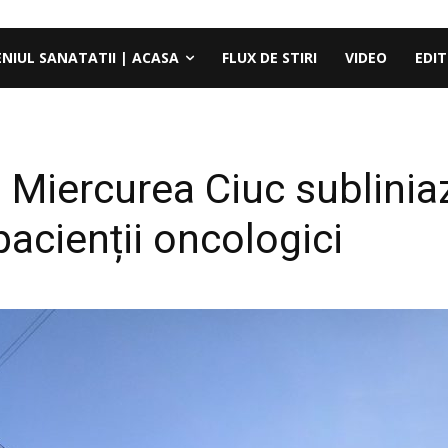
ENIUL SANATATII | ACASA
FLUX DE STIRI
VIDEO
EDIT
U Miercurea Ciuc sublini
a pacienții oncologici