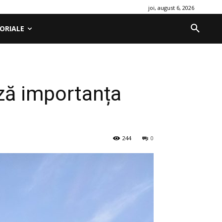
joi, august 6, 2026
ORIALE
ază importanța
244
0