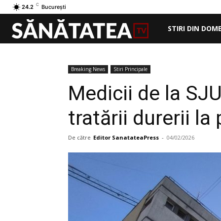
C
24.2
București
STIRI DIN DOM
Breaking News
Stiri Principale
Medicii de la SJ
tratării durerii l
De către
Editor SanatateaPress
-
04/02/2026