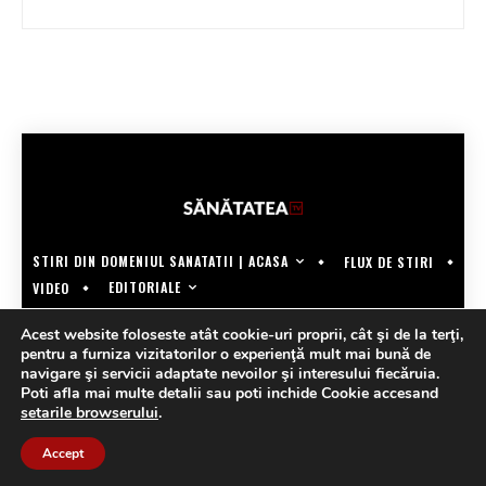
STIRI DIN DOMENIUL SANATATII | ACASA
FLUX DE STIRI
EDITORIALE
VIDEO
COPYRIGHT @SANATATEATV | MADE BY WECREATE.TECH
Acest website foloseste atât cookie-uri proprii, cât şi de la terţi,
pentru a furniza vizitatorilor o experienţă mult mai bună de
navigare şi servicii adaptate nevoilor şi interesului fiecăruia.
Poti afla mai multe detalii sau poti inchide Cookie accesand
setarile browserului
.
Accept