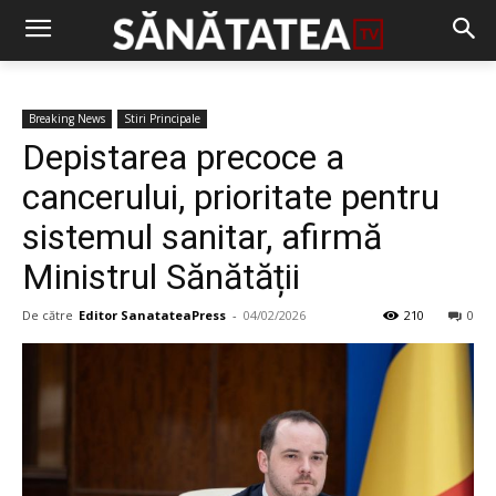
Breaking News
Stiri Principale
Depistarea precoce a
cancerului, prioritate pentru
sistemul sanitar, afirmă
Ministrul Sănătății
De către
Editor SanatateaPress
-
04/02/2026
210
0