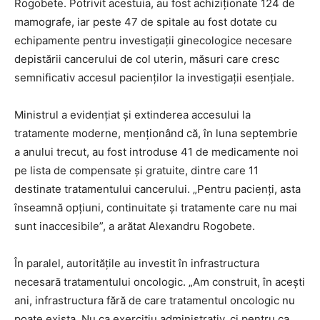
Rogobete. Potrivit acestuia, au fost achiziționate 124 de
mamografe, iar peste 47 de spitale au fost dotate cu
echipamente pentru investigații ginecologice necesare
depistării cancerului de col uterin, măsuri care cresc
semnificativ accesul pacienților la investigații esențiale.
Ministrul a evidențiat și extinderea accesului la
tratamente moderne, menționând că, în luna septembrie
a anului trecut, au fost introduse 41 de medicamente noi
pe lista de compensate și gratuite, dintre care 11
destinate tratamentului cancerului. „Pentru pacienți, asta
înseamnă opțiuni, continuitate și tratamente care nu mai
sunt inaccesibile”, a arătat Alexandru Rogobete.
În paralel, autoritățile au investit în infrastructura
necesară tratamentului oncologic. „Am construit, în acești
ani, infrastructura fără de care tratamentul oncologic nu
poate exista. Nu ca exercițiu administrativ, ci pentru ca