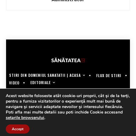
STIRI DIN DOMENIUL SANATATII | ACASA
FLUX DE STIRI
EDITORIALE
VIDEO
COPYRIGHT @SANATATEATV | MADE BY WECREATE.TECH
Acest website foloseste atât cookie-uri proprii, cât şi de la terţi,
pentru a furniza vizitatorilor o experienţă mult mai bună de
navigare şi servicii adaptate nevoilor şi interesului fiecăruia.
Poti afla mai multe detalii sau poti inchide Cookie accesand
setarile browserului
.
Accept