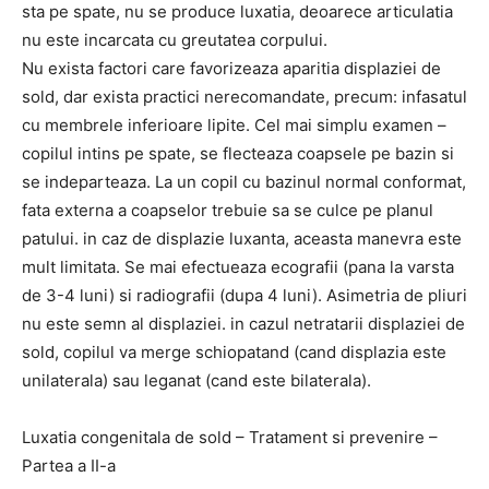
sta pe spate, nu se produce luxatia, deoarece articulatia
nu este incarcata cu greutatea corpului.
Nu exista factori care favorizeaza aparitia displaziei de
sold, dar exista practici nerecomandate, precum: infasatul
cu membrele inferioare lipite. Cel mai simplu examen –
copilul intins pe spate, se flecteaza coapsele pe bazin si
se indeparteaza. La un copil cu bazinul normal conformat,
fata externa a coapselor trebuie sa se culce pe planul
patului. in caz de displazie luxanta, aceasta manevra este
mult limitata. Se mai efectueaza ecografii (pana la varsta
de 3-4 luni) si radiografii (dupa 4 luni). Asimetria de pliuri
nu este semn al displaziei. in cazul netratarii displaziei de
sold, copilul va merge schiopatand (cand displazia este
unilaterala) sau leganat (cand este bilaterala).
Luxatia congenitala de sold – Tratament si prevenire –
Partea a II-a