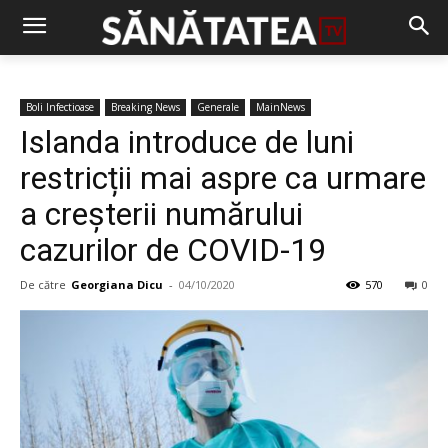
Boli Infectioase
Breaking News
Generale
MainNews
Islanda introduce de luni
restricții mai aspre ca urmare
a creșterii numărului
cazurilor de COVID-19
De către
Georgiana Dicu
-
04/10/2020
570
0