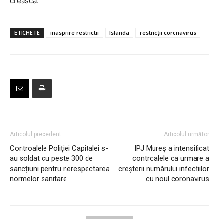
crească.
ETICHETE
inasprire restrictii
Islanda
restricții coronavirus
Articolul precedent
Articolul următor
Controalele Poliției Capitalei s-
IPJ Mureș a intensificat
au soldat cu peste 300 de
controalele ca urmare a
sancțiuni pentru nerespectarea
creșterii numărului infecțiilor
normelor sanitare
cu noul coronavirus