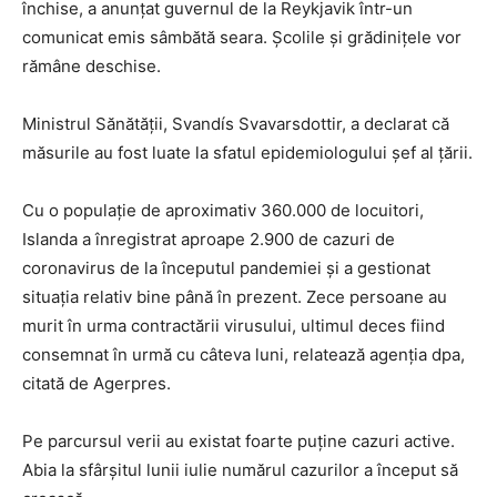
închise, a anunţat guvernul de la Reykjavik într-un
comunicat emis sâmbătă seara. Şcolile şi grădiniţele vor
rămâne deschise.
Ministrul Sănătăţii, Svandís Svavarsdottir, a declarat că
măsurile au fost luate la sfatul epidemiologului şef al ţării.
Cu o populaţie de aproximativ 360.000 de locuitori,
Islanda a înregistrat aproape 2.900 de cazuri de
coronavirus de la începutul pandemiei şi a gestionat
situaţia relativ bine până în prezent. Zece persoane au
murit în urma contractării virusului, ultimul deces fiind
consemnat în urmă cu câteva luni, relatează agenţia dpa,
citată de Agerpres.
Pe parcursul verii au existat foarte puţine cazuri active.
Abia la sfârşitul lunii iulie numărul cazurilor a început să