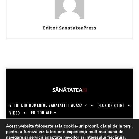
Editor SanatateaPress
STIRI DIN DOMENIUL SANATATII | ACASA
FLUX DE STIRI
EDITORIALE
VIDEO
COPYRIGHT @SANATATEATV | MADE BY WECREATE.TECH
Acest website foloseste atât cookie-uri proprii, cât şi de la terţi,
pentru a furniza vizitatorilor o experienţă mult mai bună de
navigare şi servicii adaptate nevoilor şi interesului fiecăruia.