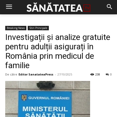
Breaking News
Stiri Principale
Investigații și analize gratuite
pentru adulții asigurați în
România prin medicul de
familie
De către
Editor SanatateaPress
-
27/10/2025
238
0