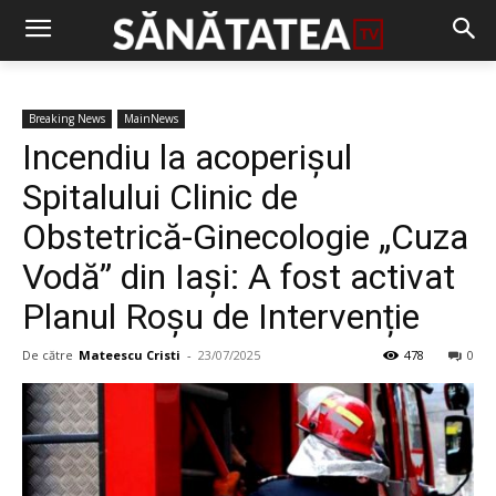
Breaking News
MainNews
Incendiu la acoperișul
Spitalului Clinic de
Obstetrică-Ginecologie „Cuza
Vodă” din Iași: A fost activat
Planul Roșu de Intervenție
De către
Mateescu Cristi
-
23/07/2025
478
0