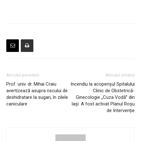
Articolul precedent
Articolul următor
Prof. univ. dr. Mihai Craiu
Incendiu la acoperișul Spitalului
avertizează asupra riscului de
Clinic de Obstetrică-
deshidratare la sugari, în zilele
Ginecologie „Cuza Vodă” din
caniculare
Iași: A fost activat Planul Roșu
de Intervenție