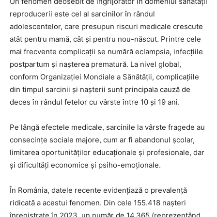
Un fenomen deosebit de îngrijorător în domeniul sănătății
reproducerii este cel al sarcinilor în rândul
adolescentelor, care presupun riscuri medicale crescute
atât pentru mamă, cât și pentru nou-născut. Printre cele
mai frecvente complicații se numără eclampsia, infecțiile
postpartum și nașterea prematură. La nivel global,
conform Organizației Mondiale a Sănătății, complicațiile
din timpul sarcinii și nașterii sunt principala cauză de
deces în rândul fetelor cu vârste între 10 și 19 ani.
Pe lângă efectele medicale, sarcinile la vârste fragede au
consecințe sociale majore, cum ar fi abandonul școlar,
limitarea oportunităților educaționale și profesionale, dar
și dificultăți economice și psiho-emoționale.
În România, datele recente evidențiază o prevalență
ridicată a acestui fenomen. Din cele 155.418 nașteri
înregistrate în 2023, un număr de 14.365 (reprezentând