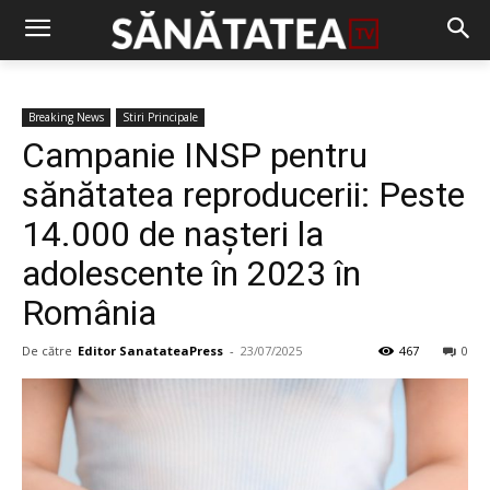
Breaking News
Stiri Principale
Campanie INSP pentru
sănătatea reproducerii: Peste
14.000 de nașteri la
adolescente în 2023 în
România
De către
Editor SanatateaPress
-
23/07/2025
467
0