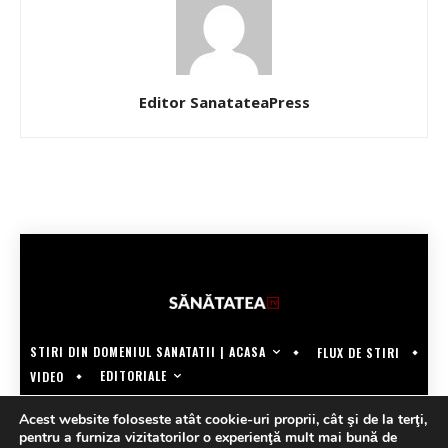
Editor SanatateaPress
STIRI DIN DOMENIUL SANATATII | ACASA
FLUX DE STIRI
EDITORIALE
VIDEO
COPYRIGHT @SANATATEATV | MADE BY WECREATE.TECH
Acest website foloseste atât cookie-uri proprii, cât şi de la terţi,
pentru a furniza vizitatorilor o experienţă mult mai bună de