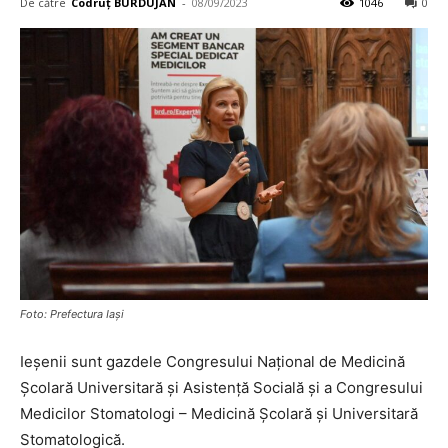
De către
Codruț BURDUJAN
-
08/09/2023
1046
0
Foto: Prefectura Iași
Ieșenii sunt gazdele Congresului Național de Medicină
Școlară Universitară și Asistență Socială și a Congresului
Medicilor Stomatologi – Medicină Școlară și Universitară
Stomatologică.