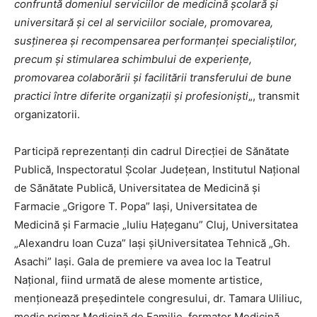
confruntă domeniul serviciilor de medicină şcolară şi
universitară şi cel al serviciilor sociale, promovarea,
susţinerea şi recompensarea performanţei specialiştilor,
precum şi stimularea schimbului de experienţe,
promovarea colaborării şi facilitării transferului de bune
practici între diferite organizaţii şi profesionişti
„, transmit
organizatorii.
Participă reprezentanți din cadrul Direcției de Sănătate
Publică, Inspectoratul Școlar Județean, Institutul Național
de Sănătate Publică, Universitatea de Medicină și
Farmacie „Grigore T. Popa” Iași, Universitatea de
Medicină și Farmacie „Iuliu Hațeganu” Cluj, Universitatea
„Alexandru Ioan Cuza” Iași șiUniversitatea Tehnică „Gh.
Asachi” Iași. Gala de premiere va avea loc la Teatrul
Național, fiind urmată de alese momente artistice,
menționează președintele congresului, dr. Tamara Uliliuc,
medic primar Medicină de Familie, formator Medicină