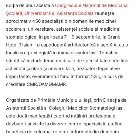
Ediția de anul acesta a
Congresului Naţional de Medicină
Şcolară, Universitară şi Asistenţă Socială
reunește
aproximativ 450 specialişti din domeniile medicinei
şcolare şi universitare, asistenţei sociale şi medicinei
stomatologice, în perioada 7 – 9 septembrie, la Grand
Hotel Traian – o capodoperă arhitectonică a sec.XIX, cu o
localizare privilegiată în inima orașului Iași. Tematica
știintifică include teme medicale de specialitate specifice
activității școlare și universitare, dezbateri legislative
importante, evenimentul fiind în format fizic, în curs de
creditare CMR/OAMGMAMR.
Organizate de Primăria Municipiului Iaşi, prin Direcţia de
Asistenţă Socială şi Colegiul Medicilor Stomatologi Iaşi,
cele două manifestări cuprind întâlniri profesionale,
dezbateri şi vizite la diverse centre, specialiştii putând
beneficia de cele mai recente informaţii din domeniu.