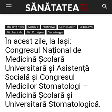
Breaking News
Generale
MainNews
Science &Tech
SliderNews
Stiri Medicale
Stiri Principale
Stomatologie
În acest zile, la Iași:
Congresul Național de
Medicină Școlară
Universitară și Asistență
Socială și Congresul
Medicilor Stomatologi –
Medicină Școlară și
Universitară Stomatologică.