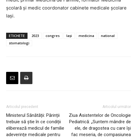
școlară și medic coordonator cabinete medicale școlare
Iași.
ETICHETE
2023
congres
Iași
medicina
national
stomatologi
Articolul precedent
Articolul următor
Ministerul Sănătății: Părinții
Ziua Asistentelor de Oncologie
trebuie să știe în ce condiții
Pediatrică: „Suntem mândre de
eliberează medicul de familie
ele, de dragostea cu care își
adeverințe medicale pentru
fac meseria, de compasiunea