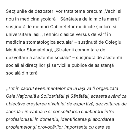
Secţiunile de dezbateri vor trata teme precum „Vechi şi
nou în medicina şcolară – Sănătatea de la mic la mare!” –
susţinută de membri Cabinetelor medicale şcolare şi
universitare Iaşi, „Tehnici clasice versus de vârf în
medicina stomatologică actuală” – susţinută de Colegiul
Medicilor Stomatologi, „Strategii comunitare de
dezvoltare a asistenţei sociale” – susţinută de asistenţii
sociali ai direcţiilor şi serviciile publice de asistenţă
socială din ţară.
„
Tot în cadrul evenimentelor de la Iaşi va fi organizată
Gala Naţională a Solidarităţii şi Sănătăţii, aceasta având ca
obiective creşterea nivelului de expertiză, dezvoltarea de
abordări inovatoare şi consolidarea colaborării între
profesioniştii în domeniu, identificarea şi abordarea
problemelor şi provocărilor importante cu care se