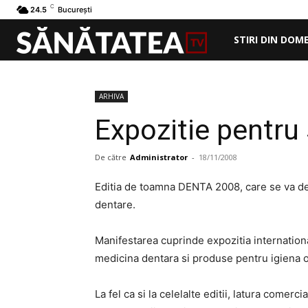
C
24.5
București
STIRI DIN DOM
ARHIVA
Expozitie pentru 
De către
Administrator
-
18/11/2008
Editia de toamna DENTA 2008, care se va de
dentare.
Manifestarea cuprinde expozitia internation
medicina dentara si produse pentru igiena o
La fel ca si la celelalte editii, latura comer