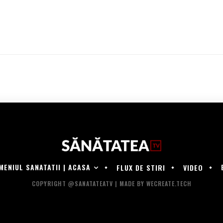
MENIUL SANATATII | ACASA
FLUX DE STIRI
VIDEO
COPYRIGHT @SANATATEATV | MADE BY WECREATE.TECH