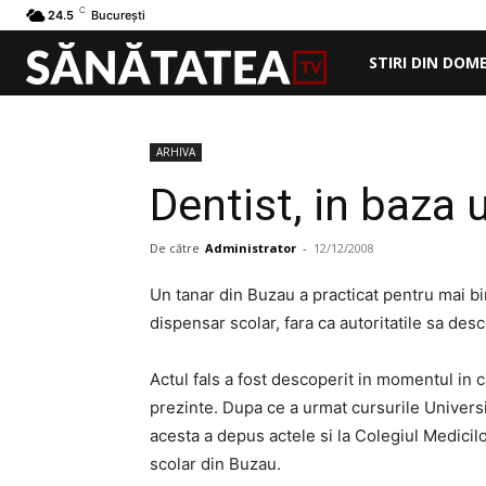
C
24.5
București
STIRI DIN DOM
ARHIVA
Dentist, in baza 
De către
Administrator
-
12/12/2008
Un tanar din Buzau a practicat pentru mai b
dispensar scolar, fara ca autoritatile sa des
Actul fals a fost descoperit in momentul in c
prezinte. Dupa ce a urmat cursurile Universit
acesta a depus actele si la Colegiul Medicilo
scolar din Buzau.