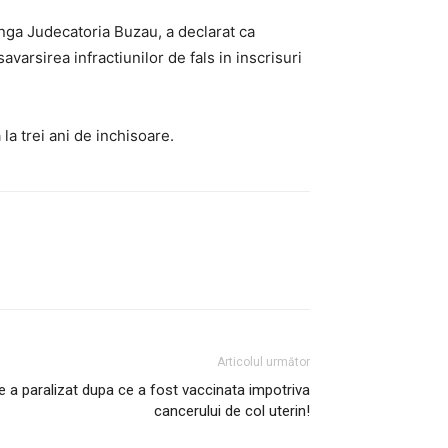
nga Judecatoria Buzau, a declarat ca
varsirea infractiunilor de fals in inscrisuri
la trei ani de inchisoare.
Articolul următor
ie a paralizat dupa ce a fost vaccinata impotriva
cancerului de col uterin!