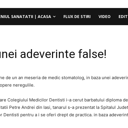
ENIUL SANATATII | ACASA
FLUX DE STIRI
VIDEO
EDIT
unei adeverinte false!
ine de un an meseria de medic stomatolog, in baza unei adeverint
copere neregulile.
are Colegiului Medicilor Dentisti i-a cerut barbatului diploma de 
atii Petre Andrei din Iasi, tanarul s-a prezentat la Spitalul Jud
r Dentisti pentru a i se oferi drept de practica. in baza adeverin