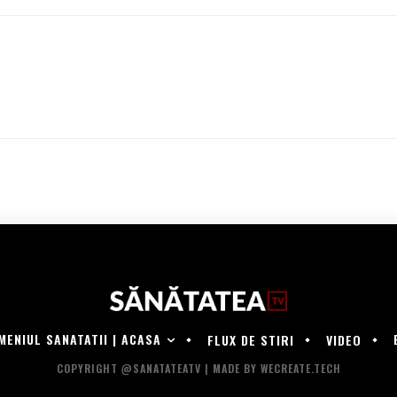
MENIUL SANATATII | ACASA
FLUX DE STIRI
VIDEO
COPYRIGHT @SANATATEATV | MADE BY WECREATE.TECH