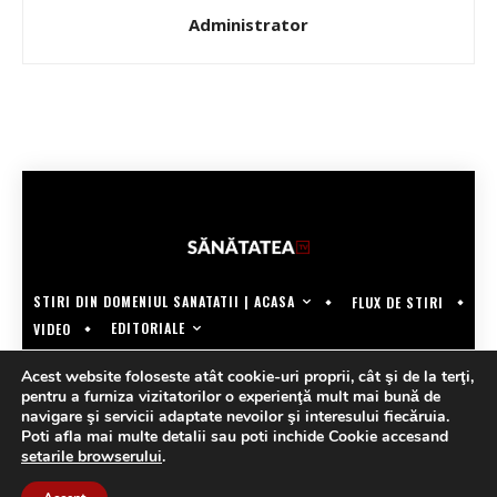
Administrator
STIRI DIN DOMENIUL SANATATII | ACASA
FLUX DE STIRI
EDITORIALE
VIDEO
COPYRIGHT @SANATATEATV | MADE BY WECREATE.TECH
Acest website foloseste atât cookie-uri proprii, cât şi de la terţi,
pentru a furniza vizitatorilor o experienţă mult mai bună de
navigare şi servicii adaptate nevoilor şi interesului fiecăruia.
Poti afla mai multe detalii sau poti inchide Cookie accesand
setarile browserului
.